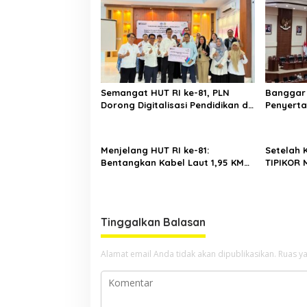
Semangat HUT RI ke-81, PLN
Banggar 
Dorong Digitalisasi Pendidikan di
Penyerta
SMP Negeri 1 Palu Lewat Program
BSG, Men
TJSL
dan Mas
Menjelang HUT RI ke-81:
Setelah K
Bentangkan Kabel Laut 1,95 KMS,
TIPIKOR M
PLN Nyalakan Listrik Perdana di
Bawaslu 
Pulau Dudepo dan Tuntaskan 100
Persen Rasio Desa Berlistrik
Provinsi Gorontalo
Tinggalkan Balasan
Alamat email Anda tidak akan dipublikasikan.
Ruas ya