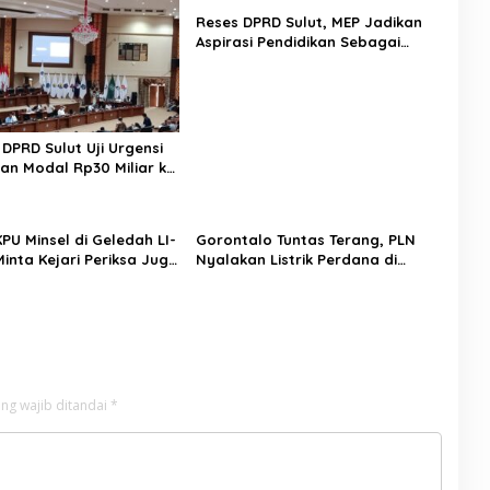
Reses DPRD Sulut, MEP Jadikan
Aspirasi Pendidikan Sebagai
Prioritas
DPRD Sulut Uji Urgensi
an Modal Rp30 Miliar ke
imbang Stabilitas Fiskal
a Depan Bank Daerah
PU Minsel di Geledah LI-
Gorontalo Tuntas Terang, PLN
inta Kejari Periksa Juga
Nyalakan Listrik Perdana di
Minsel
Pulau Dudepo, Rasio Desa
Berlistrik Provinsi Gorontalo
Capai 100 Persen
ng wajib ditandai
*