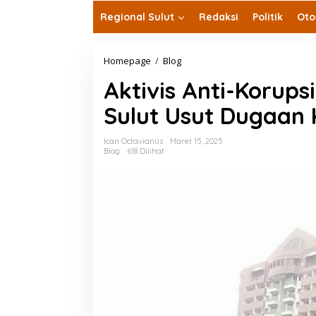
Regional Sulut
Redaksi
Politik
Oto
Aktivis
Homepage
/
Blog
Anti-
Aktivis Anti-Korups
Korupsi
Apresiasi
Sulut Usut Dugaan 
Langkah
Kejati
Sulut
Ican Octavianus
Maret 15, 2025
Usut
Blog
618 Dilihat
Dugaan
Korupsi
di
Unsrat