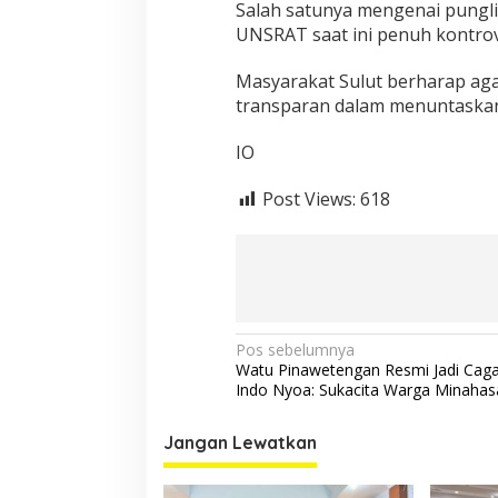
Salah satunya mengenai pungli 
UNSRAT saat ini penuh kontrov
Masyarakat Sulut berharap agar
transparan dalam menuntaskan 
IO
Post Views:
618
Navigasi
Pos sebelumnya
Watu Pinawetengan Resmi Jadi Caga
pos
Indo Nyoa: Sukacita Warga Minahas
Jangan Lewatkan