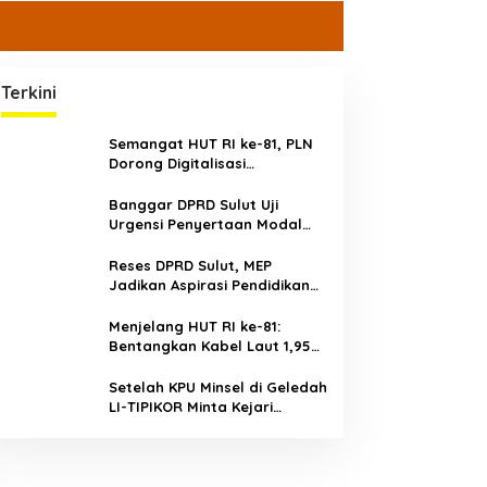
Terkini
Semangat HUT RI ke-81, PLN
Dorong Digitalisasi
Pendidikan di SMP Negeri 1
Palu Lewat Program TJSL
Banggar DPRD Sulut Uji
Urgensi Penyertaan Modal
Rp30 Miliar ke BSG,
Menimbang Stabilitas Fiskal
Reses DPRD Sulut, MEP
dan Masa Depan Bank
Jadikan Aspirasi Pendidikan
Daerah
Sebagai Prioritas
Menjelang HUT RI ke-81:
Bentangkan Kabel Laut 1,95
KMS, PLN Nyalakan Listrik
Perdana di Pulau Dudepo dan
Setelah KPU Minsel di Geledah
Tuntaskan 100 Persen Rasio
LI-TIPIKOR Minta Kejari
Desa Berlistrik Provinsi
Periksa Juga Bawaslu Minsel
Gorontalo