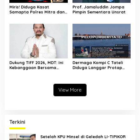
Miris! Diduga Kasat
Prof. Jamaluddin Jompa
Samapta Polres Mitra dan
Pimpin Sementara Unsrat
Oknum Anggotanya
Membackup Judi Sabung
Ayam “Arena Kramat
Indomart” di Molompar
Dukung TIFF 2026, MDT: Ini
Dermaga Kompi C Tateli
Kebanggaan Bersama
Diduga Langgar Protap
Masyarakat Sulawesi Utara
Pengamanan Pangkalan
Dan Fasilitas TNI,
Terindikasi Kuat Gratifikasi
Terjadi
View More
Terkini
Setelah KPU Minsel di Geledah LI-TIPIKOR