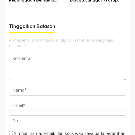
Masyarakat Sulawesi Utara
Pengamanan Pangkalan
Dan Fasilitas TNI,
Terindikasi Kuat Gratifikasi
Terjadi
Tinggalkan Balasan
Alamat email Anda tidak akan dipublikasikan.
Ruas yang wajib
ditandai
*
Simpan nama, email, dan situs web saya pada peramban