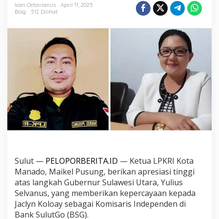
Jaclyn
Ican Octavianus
April 11, 2025
Koloay
Blog
512 Dilihat
sebagai
Komisaris
Independen
BSG
Sulut —
PELOPORBERITA.ID
— Ketua LPKRI Kota
Manado, Maikel Pusung, berikan apresiasi tinggi
atas langkah Gubernur Sulawesi Utara, Yulius
Selvanus, yang memberikan kepercayaan kepada
Jaclyn Koloay sebagai Komisaris Independen di
Bank SulutGo (BSG).