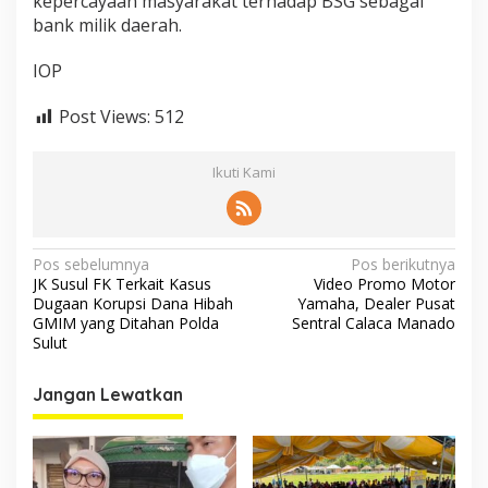
kepercayaan masyarakat terhadap BSG sebagai
bank milik daerah.
IOP
Post Views:
512
Ikuti Kami
Navigasi
Pos sebelumnya
Pos berikutnya
JK Susul FK Terkait Kasus
Video Promo Motor
pos
Dugaan Korupsi Dana Hibah
Yamaha, Dealer Pusat
GMIM yang Ditahan Polda
Sentral Calaca Manado
Sulut
Jangan Lewatkan