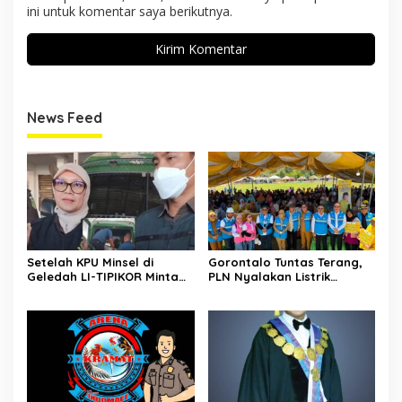
ini untuk komentar saya berikutnya.
News Feed
Setelah KPU Minsel di
Gorontalo Tuntas Terang,
Geledah LI-TIPIKOR Minta
PLN Nyalakan Listrik
Kejari Periksa Juga
Perdana di Pulau Dudepo,
Bawaslu Minsel
Rasio Desa Berlistrik
Provinsi Gorontalo Capai
100 Persen