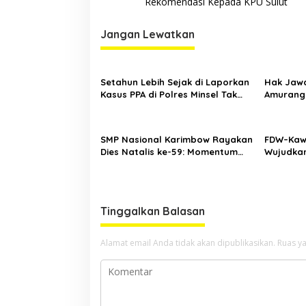
Rekomendasi Kepada KPU Sulut
Jangan Lewatkan
Setahun Lebih Sejak di Laporkan
Hak Jawa
Kasus PPA di Polres Minsel Tak
Amurang 
Kunjung Selesai
Dugaan 
BOS
SMP Nasional Karimbow Rayakan
FDW–Kaw
Dies Natalis ke-59: Momentum
Wujudka
Prestisius, Dipuji Banyak Pihak
Minsel
dan Dukung Fasilitas Baru
Smartboard
Tinggalkan Balasan
Alamat email Anda tidak akan dipublikasikan.
Ruas ya