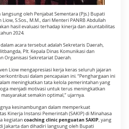
 langsung oleh Penjabat Sementara (Pjs.) Bupati
 Liow, S.Sos., M.M., dari Menteri PANRB Abdullah
kan hasil evaluasi terhadap kinerja dan akuntabilitas
tahun 2024.
dalam acara tersebut adalah Sekretaris Daerah,
itbangda, Plt. Kepala Dinas Komunikasi dan
an Organisasi Sekretariat Daerah.
en Liow mengapresiasi kerja keras seluruh jajaran
erkontribusi dalam pencapaian ini. “Penghargaan ini
alam meningkatkan tata kelola pemerintahan yang
oga menjadi motivasi untuk terus meningkatkan
 masyarakat semakin optimal,” ujarnya.
ngnya kesinambungan dalam memperkuat
tas Kinerja Instansi Pemerintah (SAKIP) di Minahasa
wa kegiatan
coaching clinic penguatan SAKIP
, yang
di Jakarta dan dihadiri langsung oleh Bupati