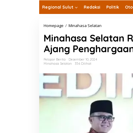
Regional Sulut
Redaksi
Politik
Oto
Minahasa
Homepage
/
Minahasa Selatan
Selatan
Minahasa Selatan R
Raih
Predikat
Ajang Penghargaan
SAKIP
B
di
Pelopor Berita
Desember 10, 2024
Ajang
Minahasa Selatan
356 Dilihat
Penghargaan
Nasional
2024