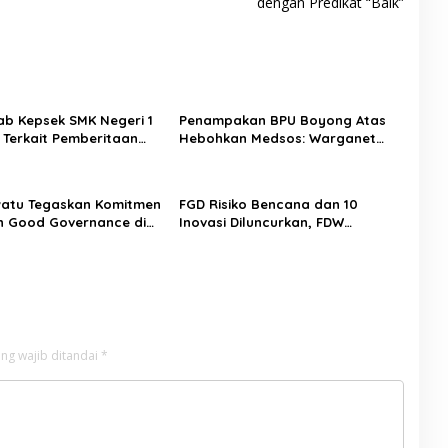
dengan Predikat “Baik”
b Kepsek SMK Negeri 1
Penampakan BPU Boyong Atas
Terkait Pemberitaan
Hebohkan Medsos: Warganet
Penyelewengan Dana
RMB Puji Kepemimpinan Olviane
Mondigir
atu Tegaskan Komitmen
FGD Risiko Bencana dan 10
n Good Governance di
Inovasi Diluncurkan, FDW
Ingatkan: Aksi Nyata, Bukan
Seremoni
ng wajib ditandai
*