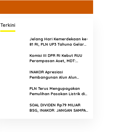
Terkini
Jelang Hari Kemerdekaan ke-
81 RI, PLN UP3 Tahuna Gelar
Apel dan Inspeksi Peralatan
Guna Pastikan Keandalan
Komisi III DPR RI Kebut RUU
Listrik Kepulauan Nusa Utara
Perampasan Aset, MDT:
Jangan Sampai Jadi Celah
Abuse of Power
INAKOR Apresiasi
Pembangunan Alun Alun
Minahasa Utara, Hasil
Audensi Dinilai Memberikan
PLN Terus Mengupayakan
Penjelasan Positif
Pemulihan Pasokan Listrik di
Pulau Bunaken
SOAL DIVIDEN Rp79 MILIAR
BSG, INAKOR: JANGAN SAMPAI
UANG RAKYAT HANYA DIPUTAR
DALAM RUANG POLITIK