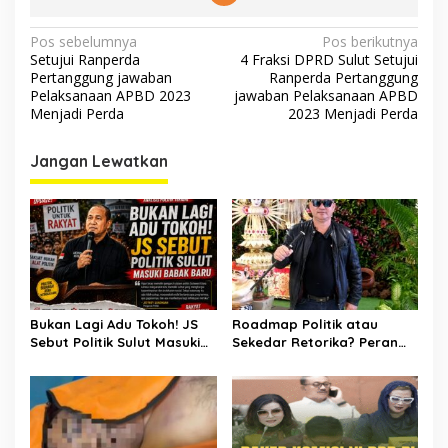
Navigasi
Pos sebelumnya
Pos berikutnya
Setujui Ranperda
4 Fraksi DPRD Sulut Setujui
pos
Pertanggung jawaban
Ranperda Pertanggung
Pelaksanaan APBD 2023
jawaban Pelaksanaan APBD
Menjadi Perda
2023 Menjadi Perda
Jangan Lewatkan
Bukan Lagi Adu Tokoh! JS
Roadmap Politik atau
Sebut Politik Sulut Masuki
Sekedar Retorika? Peran
Babak Baru
Sekretaris Gerindra Sulut
Jadi Sorotan