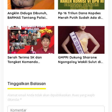
Angklin Diduga Dibunuh,
Rp 16 Triliun Dana Kopdes
BARMAS Tantang Polisi
Merah Putih Sudah Ada di
Ungkap Pelaku!
Bank, CEP: Himbara Jangan
Persulit, Segera Salurkan
untuk Rakyat
Serah Terima SK dan
GMPRI Dukung Sharone
Tongkat Komando
Ngongoloy Wakili Sulut di
Panglima Permesta Sulut,
Ajang Miss Youth Indonesia
Abraham Tangka Tegaskan
2025
Komitmen Perjuangan Bela
Negara
Tinggalkan Balasan
Alamat email Anda tidak akan dipublikasikan.
Ruas yang wajib
ditandai
*