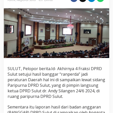
Dengan
Catatan
SULUT, Pelopor berita.Id- Akhirnya 4 Fraksi DPRD
Sulut setujui hasil banggar “ranperda” jadi
peraturan Daerah hal ini di sampaikan lewat sidang
Paripurna DPRD Sulut, yang di pimpin langsung
ketua DPRD Sulut dr. Andy Silangen 24/6 2024, di
ruang paripurna DPRD Sulut.
Sementara itu laporan hasil dari badan anggaran
(BANGGAR) DPRD Sulut di sampaikan oleh Anggota