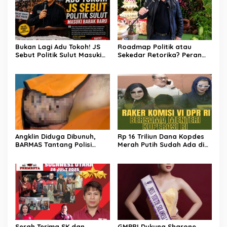
Bukan Lagi Adu Tokoh! JS
Roadmap Politik atau
Sebut Politik Sulut Masuki
Sekedar Retorika? Peran
Babak Baru
Sekretaris Gerindra Sulut
Jadi Sorotan
Angklin Diduga Dibunuh,
Rp 16 Triliun Dana Kopdes
BARMAS Tantang Polisi
Merah Putih Sudah Ada di
Ungkap Pelaku!
Bank, CEP: Himbara Jangan
Persulit, Segera Salurkan
untuk Rakyat
Serah Terima SK dan
GMPRI Dukung Sharone