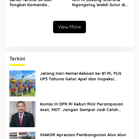
Tongkat Komando
Ngongoloy Wakili Sulut di
Panglima Permesta Sulut,
Ajang Miss Youth Indonesia
Abraham Tangka Tegaskan
2025
Komitmen Perjuangan Bela
Negara
View More
Terkini
Jelang Hari Kemerdekaan ke-81 RI, PLN
UP3 Tahuna Gelar Apel dan Inspeksi
Peralatan Guna Pastikan Keandalan Listrik
Kepulauan Nusa Utara
Komisi III DPR RI Kebut RUU Perampasan
Aset, MDT: Jangan Sampai Jadi Celah
Abuse of Power
INAKOR Apresiasi Pembangunan Alun Alun