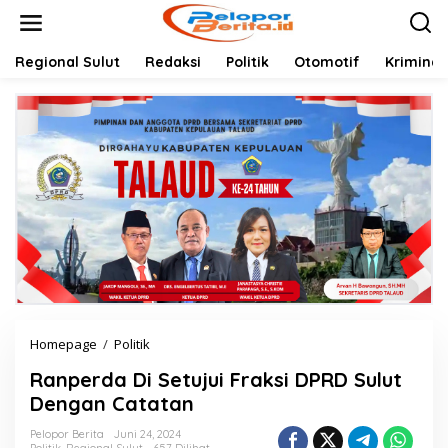
Lewati
ke
konten
Regional Sulut
Redaksi
Politik
Otomotif
Kriminal
Ranperda
Homepage
/
Politik
Di
Ranperda Di Setujui Fraksi DPRD Sulut
Setujui
Fraksi
Dengan Catatan
DPRD
Sulut
Pelopor Berita
Juni 24, 2024
Politik
,
Regional Sulut
657 Dilihat