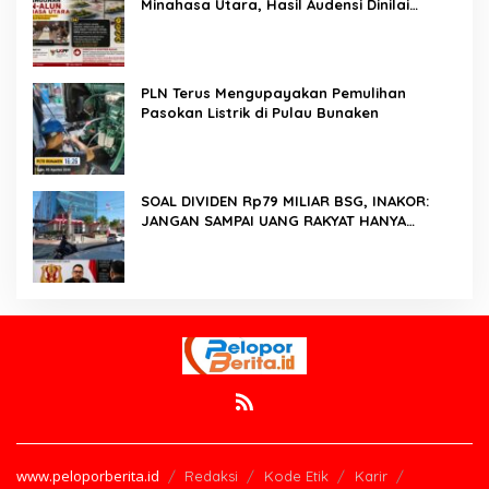
Minahasa Utara, Hasil Audensi Dinilai
Memberikan Penjelasan Positif
PLN Terus Mengupayakan Pemulihan
Pasokan Listrik di Pulau Bunaken
SOAL DIVIDEN Rp79 MILIAR BSG, INAKOR:
JANGAN SAMPAI UANG RAKYAT HANYA
DIPUTAR DALAM RUANG POLITIK
www.peloporberita.id
Redaksi
Kode Etik
Karir