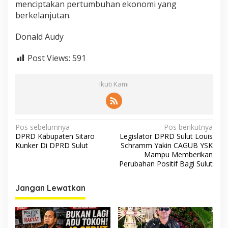
menciptakan pertumbuhan ekonomi yang
berkelanjutan.
Donald Audy
Post Views:
591
Ikuti Kami
Navigasi
Pos sebelumnya
Pos berikutnya
DPRD Kabupaten Sitaro
Legislator DPRD Sulut Louis
pos
Kunker Di DPRD Sulut
Schramm Yakin CAGUB YSK
Mampu Memberikan
Perubahan Positif Bagi Sulut
Jangan Lewatkan