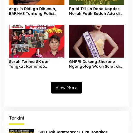
Angklin Diduga Dibunuh,
Rp 16 Triliun Dana Kopdes
BARMAS Tantang Polisi
Merah Putih Sudah Ada di
Ungkap Pelaku!
Bank, CEP: Himbara Jangan
Persulit, Segera Salurkan
untuk Rakyat
Serah Terima SK dan
GMPRI Dukung Sharone
Tongkat Komando
Ngongoloy Wakili Sulut di
Panglima Permesta Sulut,
Ajang Miss Youth Indonesia
Abraham Tangka Tegaskan
2025
Komitmen Perjuangan Bela
Negara
View More
Terkini
SIPD Tak Terintegrasi, BPK Bongkar