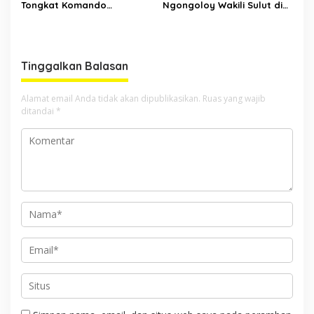
Tongkat Komando
Ngongoloy Wakili Sulut di
Panglima Permesta Sulut,
Ajang Miss Youth Indonesia
Abraham Tangka Tegaskan
2025
Komitmen Perjuangan Bela
Negara
Tinggalkan Balasan
Alamat email Anda tidak akan dipublikasikan.
Ruas yang wajib
ditandai
*