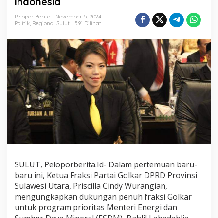
Indonesia
Menteri
ESDM
Pelopor Berita
November 5, 2024
Bahlil
Politik
,
Regional Sulut
591 Dilihat
Lahadahlia
untuk
Kemandirian
Energi
Indonesia
SULUT, Peloporberita.Id- Dalam pertemuan baru-
baru ini, Ketua Fraksi Partai Golkar DPRD Provinsi
Sulawesi Utara, Priscilla Cindy Wurangian,
mengungkapkan dukungan penuh fraksi Golkar
untuk program prioritas Menteri Energi dan
Sumber Daya Mineral (ESDM), Bahlil Lahadahlia.