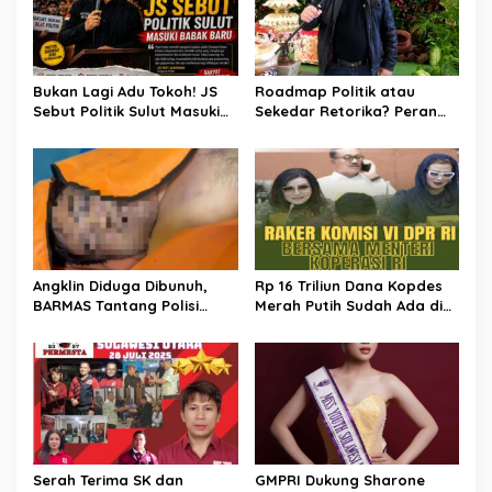
Bukan Lagi Adu Tokoh! JS
Roadmap Politik atau
Sebut Politik Sulut Masuki
Sekedar Retorika? Peran
Babak Baru
Sekretaris Gerindra Sulut
Jadi Sorotan
Angklin Diduga Dibunuh,
Rp 16 Triliun Dana Kopdes
BARMAS Tantang Polisi
Merah Putih Sudah Ada di
Ungkap Pelaku!
Bank, CEP: Himbara Jangan
Persulit, Segera Salurkan
untuk Rakyat
Serah Terima SK dan
GMPRI Dukung Sharone