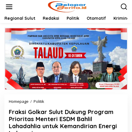
Lewati
ke
konten
Regional Sulut
Redaksi
Politik
Otomotif
Kriminal
Fraksi
Homepage
/
Politik
Golkar
Fraksi Golkar Sulut Dukung Program
Sulut
Dukung
Prioritas Menteri ESDM Bahlil
Program
Lahadahlia untuk Kemandirian Energi
Prioritas