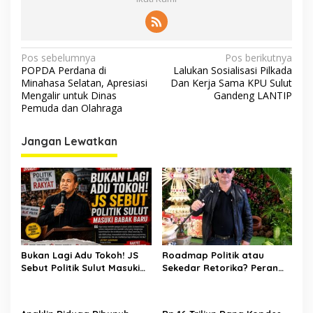
Navigasi
Pos sebelumnya
Pos berikutnya
POPDA Perdana di
Lalukan Sosialisasi Pilkada
pos
Minahasa Selatan, Apresiasi
Dan Kerja Sama KPU Sulut
Mengalir untuk Dinas
Gandeng LANTIP
Pemuda dan Olahraga
Jangan Lewatkan
Bukan Lagi Adu Tokoh! JS
Roadmap Politik atau
Sebut Politik Sulut Masuki
Sekedar Retorika? Peran
Babak Baru
Sekretaris Gerindra Sulut
Jadi Sorotan