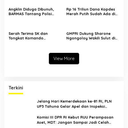
Angklin Diduga Dibunuh,
Rp 16 Triliun Dana Kopdes
BARMAS Tantang Polisi
Merah Putih Sudah Ada di
Ungkap Pelaku!
Bank, CEP: Himbara Jangan
Persulit, Segera Salurkan
untuk Rakyat
Serah Terima SK dan
GMPRI Dukung Sharone
Tongkat Komando
Ngongoloy Wakili Sulut di
Panglima Permesta Sulut,
Ajang Miss Youth Indonesia
Abraham Tangka Tegaskan
2025
Komitmen Perjuangan Bela
Negara
View More
Terkini
Jelang Hari Kemerdekaan ke-81 RI, PLN
UP3 Tahuna Gelar Apel dan Inspeksi
Peralatan Guna Pastikan Keandalan Listrik
Kepulauan Nusa Utara
Komisi III DPR RI Kebut RUU Perampasan
Aset, MDT: Jangan Sampai Jadi Celah
Abuse of Power