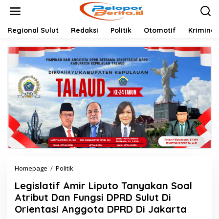
Lewati
ke
konten
Regional Sulut
Redaksi
Politik
Otomotif
Kriminal
Legislatif
Homepage
/
Politik
Amir
Legislatif Amir Liputo Tanyakan Soal
Liputo
Tanyakan
Atribut Dan Fungsi DPRD Sulut Di
Soal
Orientasi Anggota DPRD Di Jakarta
Atribut