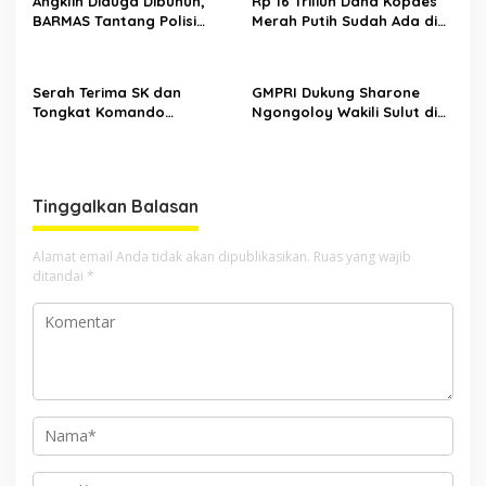
Angklin Diduga Dibunuh,
Rp 16 Triliun Dana Kopdes
BARMAS Tantang Polisi
Merah Putih Sudah Ada di
Ungkap Pelaku!
Bank, CEP: Himbara Jangan
Persulit, Segera Salurkan
untuk Rakyat
Serah Terima SK dan
GMPRI Dukung Sharone
Tongkat Komando
Ngongoloy Wakili Sulut di
Panglima Permesta Sulut,
Ajang Miss Youth Indonesia
Abraham Tangka Tegaskan
2025
Komitmen Perjuangan Bela
Negara
Tinggalkan Balasan
Alamat email Anda tidak akan dipublikasikan.
Ruas yang wajib
ditandai
*