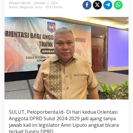
Dan
Pelopor Berita
Oktober 2, 2024
Fungsi
Politik
,
Regional Sulut
955 Dilihat
DPRD
Sulut
Di
Orientasi
Anggota
DPRD
Di
Jakarta
SULUT, Peloporberita.Id- Di hari kedua Orientasi
Anggota DPRD Sulut 2024-2029 jadi ajang tanya
jawab kali ini legislator Amir Liputo angkat bicara
terkait fungsi DPRD