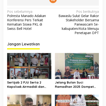
Navigasi
Pos sebelumnya
Pos berikutnya
Polresta Manado Adakan
Bawaslu Sulut Gelar Rakor
pos
Konferensi Pers Terkait
Stakeholder Bersama
Kematian Siswa PKL di
Panwascam Se-
Swiss Bell Hotel
kabupaten/Kota Menuju
Penetapan DPT
Jangan Lewatkan
Sertijab 2 PJU Serta 2
Jelang Bulan Suci
Kapolsek Airmadidi dan
Ramadhan 2025 Dompet
Likupang Wilayah Polres
Dhuafa Cabang Sulawesi
Minahasa Utara
Utara Adakan Giat Tarhib
Ramadhan