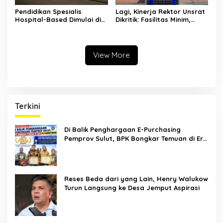
Pendidikan Spesialis
Lagi, Kinerja Rektor Unsrat
Hospital-Based Dimulai di
Dikritik: Fasilitas Minim,
RS Kandou: Menjadi
Dugaan Nepotisme, dan
Terobosan Baru
UKT Mahal?
View More
Terkini
Di Balik Penghargaan E-Purchasing
Pemprov Sulut, BPK Bongkar Temuan di Era
Plt DM
Reses Beda dari yang Lain, Henry Walukow
Turun Langsung ke Desa Jemput Aspirasi