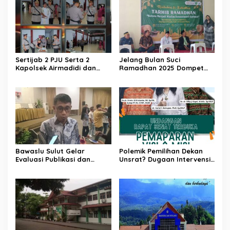
Sertijab 2 PJU Serta 2
Jelang Bulan Suci
Kapolsek Airmadidi dan
Ramadhan 2025 Dompet
Likupang Wilayah Polres
Dhuafa Cabang Sulawesi
Minahasa Utara
Utara Adakan Giat Tarhib
Ramadhan
Bawaslu Sulut Gelar
Polemik Pemilihan Dekan
Evaluasi Publikasi dan
Unsrat? Dugaan Intervensi
Dokumentasi Penanganan
Rektor Tak Terbendung?
Pelanggaran Pemilihan
Serentak 2024