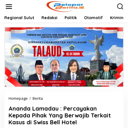
Lewati
ke
konten
Regional Sulut
Redaksi
Politik
Otomotif
Kriminal
Ananda
Homepage
/
Berita
Lamadau
Ananda Lamadau : Percayakan
:
Percayakan
Kepada Pihak Yang Berwajib Terkait
Kepada
Kasus di Swiss Bell Hotel
Pihak