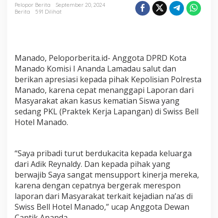
Yang
Pelopor Berita
September 20, 2024
Berwajib
Berita
591 Dilihat
Terkait
Kasus
di
Swiss
Bell
Manado, Peloporberita.id- Anggota DPRD Kota
Hotel
Manado Komisi I Ananda Lamadau salut dan
berikan apresiasi kepada pihak Kepolisian Polresta
Manado, karena cepat menanggapi Laporan dari
Masyarakat akan kasus kematian Siswa yang
sedang PKL (Praktek Kerja Lapangan) di Swiss Bell
Hotel Manado.
“Saya pribadi turut berdukacita kepada keluarga
dari Adik Reynaldy. Dan kepada pihak yang
berwajib Saya sangat mensupport kinerja mereka,
karena dengan cepatnya bergerak merespon
laporan dari Masyarakat terkait kejadian na’as di
Swiss Bell Hotel Manado,” ucap Anggota Dewan
Cantik Ananda.