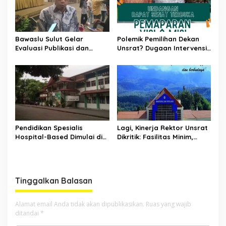
Bawaslu Sulut Gelar
Polemik Pemilihan Dekan
Evaluasi Publikasi dan
Unsrat? Dugaan Intervensi
Dokumentasi Penanganan
Rektor Tak Terbendung?
Pelanggaran Pemilihan
Serentak 2024
Pendidikan Spesialis
Lagi, Kinerja Rektor Unsrat
Hospital-Based Dimulai di
Dikritik: Fasilitas Minim,
RS Kandou: Menjadi
Dugaan Nepotisme, dan
Terobosan Baru
UKT Mahal?
Tinggalkan Balasan
Alamat email Anda tidak akan dipublikasikan.
Ruas yang wajib
ditandai
*