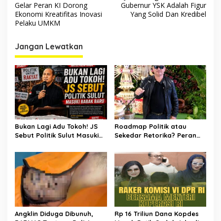
pos
Gelar Peran KI Dorong
Gubernur YSK Adalah Figur
Ekonomi Kreatifitas Inovasi
Yang Solid Dan Kredibel
Pelaku UMKM
Jangan Lewatkan
Bukan Lagi Adu Tokoh! JS
Roadmap Politik atau
Sebut Politik Sulut Masuki
Sekedar Retorika? Peran
Babak Baru
Sekretaris Gerindra Sulut
Jadi Sorotan
Angklin Diduga Dibunuh,
Rp 16 Triliun Dana Kopdes