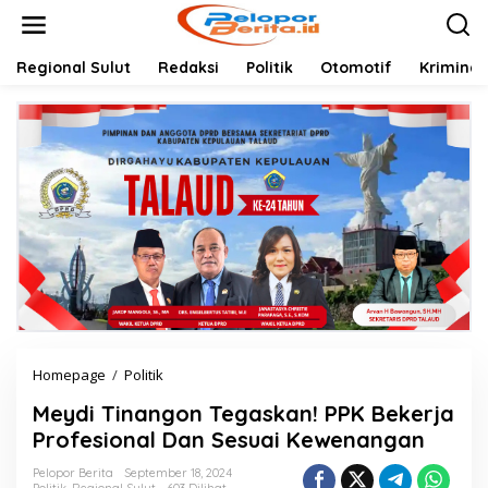
Lewati
ke
konten
Regional Sulut
Redaksi
Politik
Otomotif
Kriminal
Meydi
Homepage
/
Politik
Tinangon
Meydi Tinangon Tegaskan! PPK Bekerja
Tegaskan!
PPK
Profesional Dan Sesuai Kewenangan
Bekerja
Profesional
Pelopor Berita
September 18, 2024
Politik
,
Regional Sulut
603 Dilihat