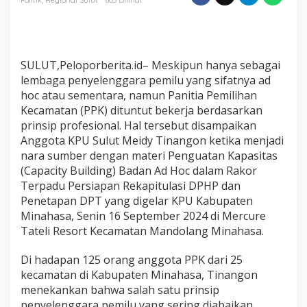
Dan
Sesuai
Kewenangan
SULUT,Peloporberita.id– Meskipun hanya sebagai
lembaga penyelenggara pemilu yang sifatnya ad
hoc atau sementara, namun Panitia Pemilihan
Kecamatan (PPK) dituntut bekerja berdasarkan
prinsip profesional. Hal tersebut disampaikan
Anggota KPU Sulut Meidy Tinangon ketika menjadi
nara sumber dengan materi Penguatan Kapasitas
(Capacity Building) Badan Ad Hoc dalam Rakor
Terpadu Persiapan Rekapitulasi DPHP dan
Penetapan DPT yang digelar KPU Kabupaten
Minahasa, Senin 16 September 2024 di Mercure
Tateli Resort Kecamatan Mandolang Minahasa.
Di hadapan 125 orang anggota PPK dari 25
kecamatan di Kabupaten Minahasa, Tinangon
menekankan bahwa salah satu prinsip
penyelenggara pemilu yang sering diabaikan