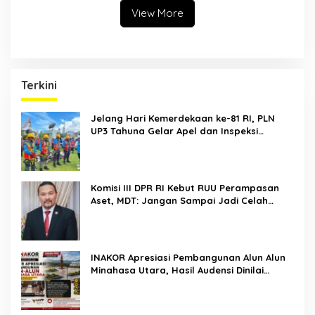
Negara
View More
Terkini
Jelang Hari Kemerdekaan ke-81 RI, PLN
UP3 Tahuna Gelar Apel dan Inspeksi
Peralatan Guna Pastikan Keandalan Listrik
Kepulauan Nusa Utara
Komisi III DPR RI Kebut RUU Perampasan
Aset, MDT: Jangan Sampai Jadi Celah
Abuse of Power
INAKOR Apresiasi Pembangunan Alun Alun
Minahasa Utara, Hasil Audensi Dinilai
Memberikan Penjelasan Positif