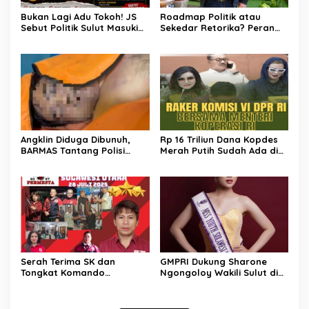
Bukan Lagi Adu Tokoh! JS
Roadmap Politik atau
Sebut Politik Sulut Masuki
Sekedar Retorika? Peran
Babak Baru
Sekretaris Gerindra Sulut
Jadi Sorotan
Angklin Diduga Dibunuh,
Rp 16 Triliun Dana Kopdes
BARMAS Tantang Polisi
Merah Putih Sudah Ada di
Ungkap Pelaku!
Bank, CEP: Himbara Jangan
Persulit, Segera Salurkan
untuk Rakyat
Serah Terima SK dan
GMPRI Dukung Sharone
Tongkat Komando
Ngongoloy Wakili Sulut di
Panglima Permesta Sulut,
Ajang Miss Youth Indonesia
Abraham Tangka Tegaskan
2025
Komitmen Perjuangan Bela