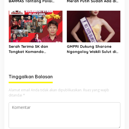
BARMAS Tantang Polisi
Merah Putih Sudah Ada di
Ungkap Pelaku!
Bank, CEP: Himbara Jangan
Persulit, Segera Salurkan
untuk Rakyat
Serah Terima SK dan
GMPRI Dukung Sharone
Tongkat Komando
Ngongoloy Wakili Sulut di
Panglima Permesta Sulut,
Ajang Miss Youth Indonesia
Abraham Tangka Tegaskan
2025
Komitmen Perjuangan Bela
Negara
Tinggalkan Balasan
Alamat email Anda tidak akan dipublikasikan.
Ruas yang wajib
ditandai
*