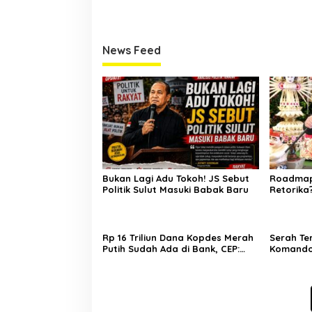
News Feed
Bukan Lagi Adu Tokoh! JS Sebut
Roadmap 
Politik Sulut Masuki Babak Baru
Retorika
Gerindra
Rp 16 Triliun Dana Kopdes Merah
Serah Te
Putih Sudah Ada di Bank, CEP:
Komando
Himbara Jangan Persulit, Segera
Sulut, A
Salurkan untuk Rakyat
Komitmen
Negara