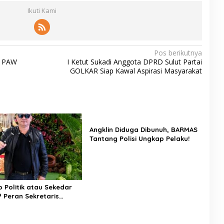
Ikuti Kami
Pos berikutnya
o PAW
I Ketut Sukadi Anggota DPRD Sulut Partai
GOLKAR Siap Kawal Aspirasi Masyarakat
Angklin Diduga Dibunuh, BARMAS
Tantang Polisi Ungkap Pelaku!
Politik atau Sekedar
? Peran Sekretaris
 Sulut Jadi Sorotan