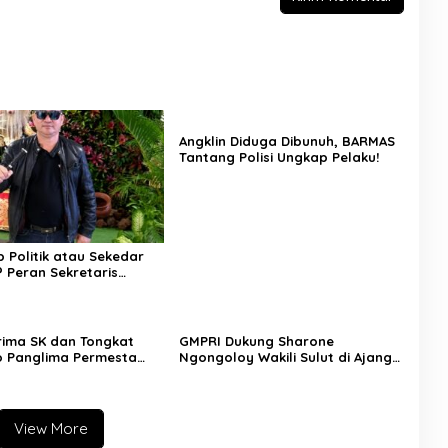
Angklin Diduga Dibunuh, BARMAS
Tantang Polisi Ungkap Pelaku!
Politik atau Sekedar
? Peran Sekretaris
 Sulut Jadi Sorotan
rima SK dan Tongkat
GMPRI Dukung Sharone
 Panglima Permesta
Ngongoloy Wakili Sulut di Ajang
braham Tangka Tegaskan
Miss Youth Indonesia 2025
 Perjuangan Bela
View More