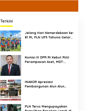
Terkini
Jelang Hari Kemerdekaan ke-
81 RI, PLN UP3 Tahuna Gelar
Apel dan Inspeksi Peralatan
Guna Pastikan Keandalan
Listrik Kepulauan Nusa Utara
Komisi III DPR RI Kebut RUU
Perampasan Aset, MDT:
Jangan Sampai Jadi Celah
Abuse of Power
INAKOR Apresiasi
Pembangunan Alun Alun
Minahasa Utara, Hasil
Audensi Dinilai Memberikan
Penjelasan Positif
PLN Terus Mengupayakan
Pemulihan Pasokan Listrik di