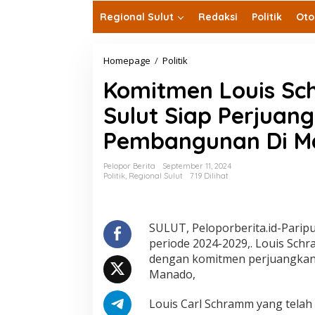
Regional Sulut
Redaksi
Politik
Oto
Komitmen
Homepage
/
Politik
Louis
Komitmen Louis Sch
Schram!
Legislator
Sulut Siap Perjuang
DPRD
Sulut
Pembangunan Di M
Siap
Perjuangkan
Infrastruktur
Pelopor Berita
September 11, 2024
Pembangunan
Politik
,
Regional Sulut
719 Dilihat
Di
Manado
SULUT, Peloporberita.id-Parip
periode 2024-2029,. Louis Schr
dengan komitmen perjuangkan 
Manado,
Louis Carl Schramm yang telah