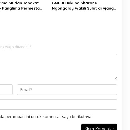
rima SK dan Tongkat
GMPRI Dukung Sharone
 Panglima Permesta
Ngongoloy Wakili Sulut di Ajang
braham Tangka Tegaskan
Miss Youth Indonesia 2025
 Perjuangan Bela
ng wajib ditandai
*
da peramban ini untuk komentar saya berikutnya.