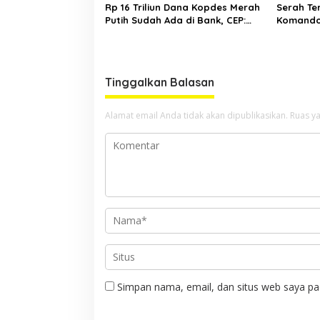
Rp 16 Triliun Dana Kopdes Merah
Serah Te
Putih Sudah Ada di Bank, CEP:
Komando
Himbara Jangan Persulit, Segera
Sulut, A
Salurkan untuk Rakyat
Komitmen
Negara
Tinggalkan Balasan
Alamat email Anda tidak akan dipublikasikan.
Ruas ya
Simpan nama, email, dan situs web saya pa