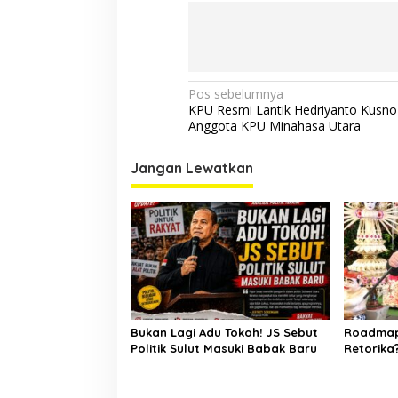
Navigasi
Pos sebelumnya
KPU Resmi Lantik Hedriyanto Kusn
pos
Anggota KPU Minahasa Utara
Jangan Lewatkan
Bukan Lagi Adu Tokoh! JS Sebut
Roadmap 
Politik Sulut Masuki Babak Baru
Retorika
Gerindra