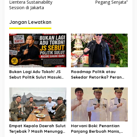
Lientera Sustainability
Pegang Senjata”
Session di Jakarta
Jangan Lewatkan
Bukan Lagi Adu Tokoh! JS
Roadmap Politik atau
Sebut Politik Sulut Masuki
Sekedar Retorika? Peran
Babak Baru
Sekretaris Gerindra Sulut
Jadi Sorotan
Empat Kepala Daerah Sulut
Harvani Boki: Penantian
Terjebak ? Masih Menunggu
Panjang Berbuah Manis,
Instruksi Megawati?
Yulius Selvanus Sah Jadi