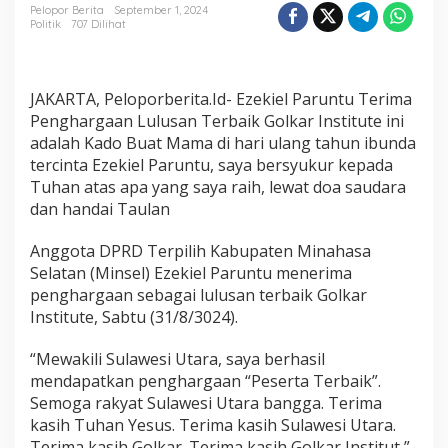
Paruntu
Pelopor Berita
September 1, 2024
Terima
Politik
707 Dilihat
Penghargaan
Lulusan
Terbaik
GOLKAR
JAKARTA, Peloporberita.Id- Ezekiel Paruntu Terima
Institut
Penghargaan Lulusan Terbaik Golkar Institute ini
adalah Kado Buat Mama di hari ulang tahun ibunda
tercinta Ezekiel Paruntu, saya bersyukur kepada
Tuhan atas apa yang saya raih, lewat doa saudara
dan handai Taulan
Anggota DPRD Terpilih Kabupaten Minahasa
Selatan (Minsel) Ezekiel Paruntu menerima
penghargaan sebagai lulusan terbaik Golkar
Institute, Sabtu (31/8/3024).
“Mewakili Sulawesi Utara, saya berhasil
mendapatkan penghargaan “Peserta Terbaik”.
Semoga rakyat Sulawesi Utara bangga. Terima
kasih Tuhan Yesus. Terima kasih Sulawesi Utara.
Terima kasih Golkar. Terima kasih Golkar Institut,”