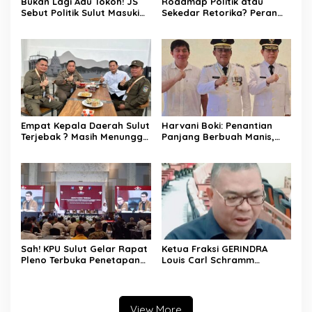
Bukan Lagi Adu Tokoh! JS
Roadmap Politik atau
Sebut Politik Sulut Masuki
Sekedar Retorika? Peran
Babak Baru
Sekretaris Gerindra Sulut
Jadi Sorotan
Empat Kepala Daerah Sulut
Harvani Boki: Penantian
Terjebak ? Masih Menunggu
Panjang Berbuah Manis,
Instruksi Megawati?
Yulius Selvanus Sah Jadi
Gubernur Sulut Jelang
Pelantikan
Sah! KPU Sulut Gelar Rapat
Ketua Fraksi GERINDRA
Pleno Terbuka Penetapan
Louis Carl Schramm
Paslon Gubernur/Wakil
Tanggapi Program Makan
Gubernur Sulut Tahun 2025
Bergizi Gratis di SULUT
View More