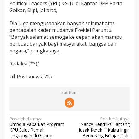
Political Leaders (YPL) ke-16 di Kantor DPP Partai
Golkar, Slipi, Jakarta,
Dia juga mengucapakan banyak selamat atas
pencapaian kader mudanya Ezekiel Paruntu.
“Banyak selamat semoga ke depan akan mampu
berbuat banyak bagi masyarakat, bangsa dan
negara,” pungkasnya.
Redaksi (**)/
Post Views:
707
Ikuti Kami
Navigasi
Pos sebelumnya
Pos berikutnya
Umbola Paparkan Program
Nancy Hendriks Tantang
pos
KPU Sulut Ramah
Jusak Kereh, ” Kalau Ingin
Lingkungan di Gelaran
Berperang Belajar Dulu