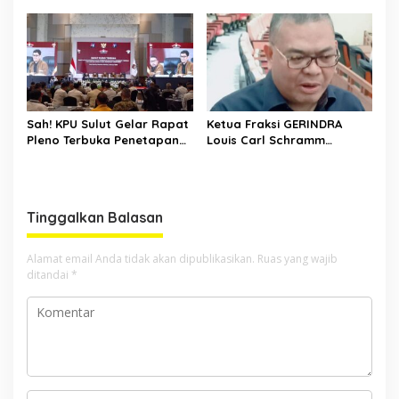
Gubernur Sulut Jelang
Pelantikan
Sah! KPU Sulut Gelar Rapat
Ketua Fraksi GERINDRA
Pleno Terbuka Penetapan
Louis Carl Schramm
Paslon Gubernur/Wakil
Tanggapi Program Makan
Gubernur Sulut Tahun 2025
Bergizi Gratis di SULUT
Tinggalkan Balasan
Alamat email Anda tidak akan dipublikasikan.
Ruas yang wajib
ditandai
*