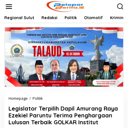
Lewati
ke
konten
Regional Sulut
Redaksi
Politik
Otomotif
Kriminal
Legislator
Homepage
/
Politik
Terpilih
Legislator Terpilih Dapil Amurang Raya
Dapil
Amurang
Ezekiel Paruntu Terima Penghargaan
Raya
Lulusan Terbaik GOLKAR Institut
Ezekiel