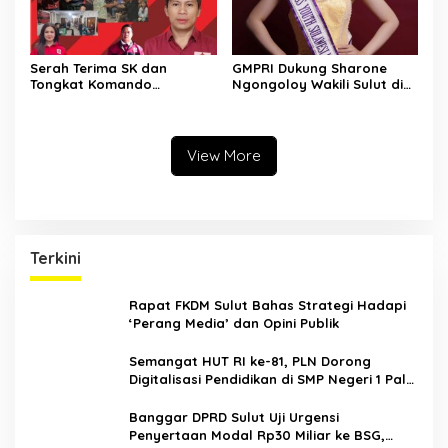
Serah Terima SK dan
GMPRI Dukung Sharone
Tongkat Komando
Ngongoloy Wakili Sulut di
Panglima Permesta Sulut,
Ajang Miss Youth Indonesia
Abraham Tangka Tegaskan
2025
Komitmen Perjuangan Bela
Negara
View More
Terkini
Rapat FKDM Sulut Bahas Strategi Hadapi
‘Perang Media’ dan Opini Publik
Semangat HUT RI ke-81, PLN Dorong
Digitalisasi Pendidikan di SMP Negeri 1 Palu
Lewat Program TJSL
Banggar DPRD Sulut Uji Urgensi
Penyertaan Modal Rp30 Miliar ke BSG,