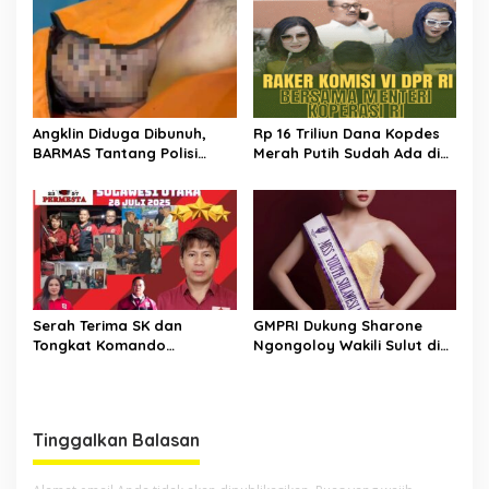
Angklin Diduga Dibunuh,
Rp 16 Triliun Dana Kopdes
BARMAS Tantang Polisi
Merah Putih Sudah Ada di
Ungkap Pelaku!
Bank, CEP: Himbara Jangan
Persulit, Segera Salurkan
untuk Rakyat
Serah Terima SK dan
GMPRI Dukung Sharone
Tongkat Komando
Ngongoloy Wakili Sulut di
Panglima Permesta Sulut,
Ajang Miss Youth Indonesia
Abraham Tangka Tegaskan
2025
Komitmen Perjuangan Bela
Negara
Tinggalkan Balasan