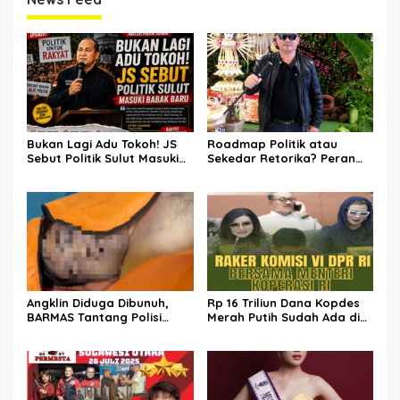
Bukan Lagi Adu Tokoh! JS
Roadmap Politik atau
Sebut Politik Sulut Masuki
Sekedar Retorika? Peran
Babak Baru
Sekretaris Gerindra Sulut
Jadi Sorotan
Angklin Diduga Dibunuh,
Rp 16 Triliun Dana Kopdes
BARMAS Tantang Polisi
Merah Putih Sudah Ada di
Ungkap Pelaku!
Bank, CEP: Himbara Jangan
Persulit, Segera Salurkan
untuk Rakyat