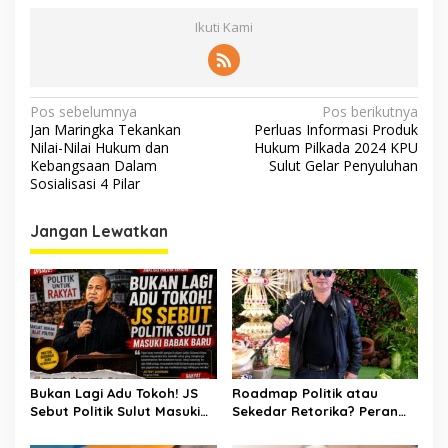
Ikuti Kami
Navigasi
Pos sebelumnya
Pos berikutnya
Jan Maringka Tekankan
Perluas Informasi Produk
pos
Nilai-Nilai Hukum dan
Hukum Pilkada 2024 KPU
Kebangsaan Dalam
Sulut Gelar Penyuluhan
Sosialisasi 4 Pilar
Jangan Lewatkan
Bukan Lagi Adu Tokoh! JS
Roadmap Politik atau
Sebut Politik Sulut Masuki
Sekedar Retorika? Peran
Babak Baru
Sekretaris Gerindra Sulut
Jadi Sorotan