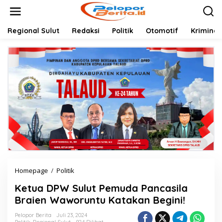
Lewati
ke
konten
Regional Sulut
Redaksi
Politik
Otomotif
Kriminal
Ketua
Homepage
/
Politik
DPW
Ketua DPW Sulut Pemuda Pancasila
Sulut
Pemuda
Braien Waworuntu Katakan Begini!
Pancasila
Braien
Pelopor Berita
Juli 23, 2024
Politik
,
Regional Sulut
924 Dilihat