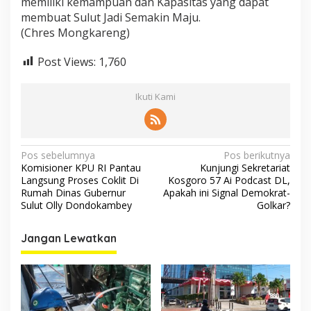
memiliki kemampuan dan Kapasitas yang dapat
membuat Sulut Jadi Semakin Maju.
(Chres Mongkareng)
Post Views:
1,760
Ikuti Kami
Navigasi
Pos sebelumnya
Pos berikutnya
Komisioner KPU RI Pantau
Kunjungi Sekretariat
pos
Langsung Proses Coklit Di
Kosgoro 57 Ai Podcast DL,
Rumah Dinas Gubernur
Apakah ini Signal Demokrat-
Sulut Olly Dondokambey
Golkar?
Jangan Lewatkan