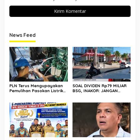
News Feed
PLN Terus Mengupayakan
SOAL DIVIDEN Rp79 MILIAR
Pemulihan Pasokan Listrik
BSG, INAKOR: JANGAN
di Pulau Bunaken
SAMPAI UANG RAKYAT HANYA
DIPUTAR DALAM RUANG
POLITIK