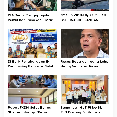
PLN Terus Mengupayakan
SOAL DIVIDEN Rp79 MILIAR
Pemulihan Pasokan Listrik
BSG, INAKOR: JANGAN
di Pulau Bunaken
SAMPAI UANG RAKYAT HANYA
DIPUTAR DALAM RUANG
POLITIK
Di Balik Penghargaan E-
Reses Beda dari yang Lain,
Purchasing Pemprov Sulut,
Henry Walukow Turun
BPK Bongkar Temuan di Era
Langsung ke Desa Jemput
Plt DM
Aspirasi
Rapat FKDM Sulut Bahas
Semangat HUT RI ke-81,
Strategi Hadapi ‘Perang
PLN Dorong Digitalisasi
Media’ dan Opini Publik
Pendidikan di SMP Negeri 1