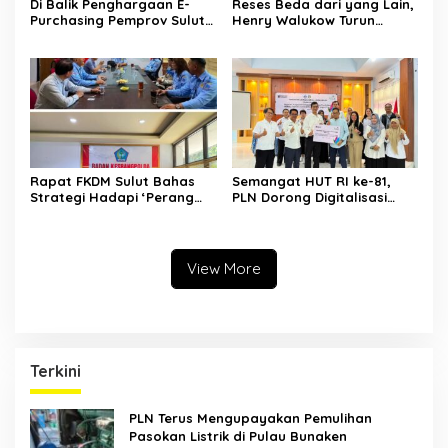
Di Balik Penghargaan E-
Reses Beda dari yang Lain,
Purchasing Pemprov Sulut,
Henry Walukow Turun
BPK Bongkar Temuan di Era
Langsung ke Desa Jemput
Plt DM
Aspirasi
Rapat FKDM Sulut Bahas
Semangat HUT RI ke-81,
Strategi Hadapi ‘Perang
PLN Dorong Digitalisasi
Media’ dan Opini Publik
Pendidikan di SMP Negeri 1
Palu Lewat Program TJSL
View More
Terkini
PLN Terus Mengupayakan Pemulihan
Pasokan Listrik di Pulau Bunaken