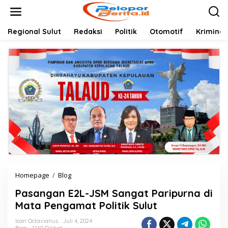
Lewati
ke
konten
Regional Sulut
Redaksi
Politik
Otomotif
Kriminal
Pasangan
Homepage
/
Blog
E2L-
Pasangan E2L-JSM Sangat Paripurna di
JSM
Sangat
Mata Pengamat Politik Sulut
Paripurna
di
Ican Octavianus
Juli 4, 2024
Blog
1760 Dilihat