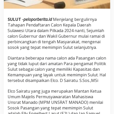
SULUT
-peloporberita.id
Menjelang bergulirnya
Tahapan Pendaftaran Calon Kepala Daerah
Sulawesi Utara dalam Pilkada 2024 nanti, Sejumlah
calon Gubernur dan Wakil Gubernur mulai ramai di
perbincangkan di tengah Masyarakat, mengenai
sosok yang tepat memimpin Sulut selanjutnya.
Diantara beberapa nama calon ada Pasangan calon
yang tidak luput dari amatan Para pengamat Politik
Sulut sebagai calon yang memiliki Kapasitas dan
Kemampuan yang layak untuk memimpin Sulut. Hal
tersebut disampaikan Elco. D Sairatu. S.Sos.,MSi
Elco Sairatu yang juga merupakan Mantan Ketua
Umum Majelis Permusyawaratan Mahasiswa
Unsrat Manado (MPM UNSRAT MANADO) menilai
Sosok Pasangan yang tepat memimpin Sulut
adalah Elly Engelbert Lasut (E2L) dan Jan Samuel