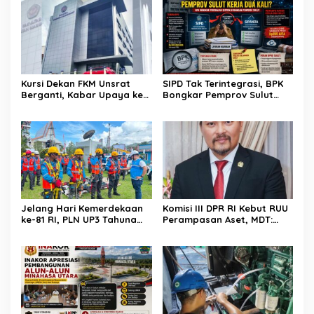
Kursi Dekan FKM Unsrat
SIPD Tak Terintegrasi, BPK
Berganti, Kabar Upaya ke
Bongkar Pemprov Sulut
Kementerian Mengemuka
Kerja Dua Kali?
Jelang Hari Kemerdekaan
Komisi III DPR RI Kebut RUU
ke-81 RI, PLN UP3 Tahuna
Perampasan Aset, MDT:
Gelar Apel dan Inspeksi
Jangan Sampai Jadi Celah
Peralatan Guna Pastikan
Abuse of Power
Keandalan Listrik
Kepulauan Nusa Utara