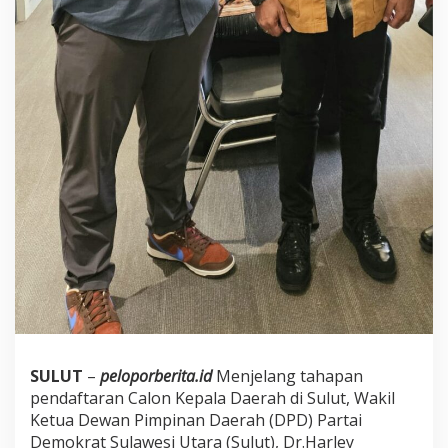
SULUT
–
peloporberita.id
Menjelang tahapan
pendaftaran Calon Kepala Daerah di Sulut, Wakil
Ketua Dewan Pimpinan Daerah (DPD) Partai
Demokrat Sulawesi Utara (Sulut), Dr.Harley