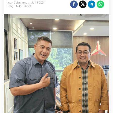
Patuh
Ican Octavianus
Juli 1, 2024
dan
Blog
1745 Dilihat
Perkuat
Infrastruktur
Hadapi
Pilkada
2024