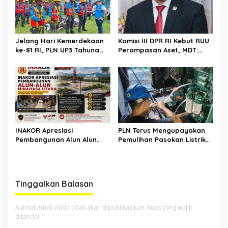
Jelang Hari Kemerdekaan
Komisi III DPR RI Kebut RUU
ke-81 RI, PLN UP3 Tahuna
Perampasan Aset, MDT:
Gelar Apel dan Inspeksi
Jangan Sampai Jadi Celah
Peralatan Guna Pastikan
Abuse of Power
Keandalan Listrik
Kepulauan Nusa Utara
INAKOR Apresiasi
PLN Terus Mengupayakan
Pembangunan Alun Alun
Pemulihan Pasokan Listrik
Minahasa Utara, Hasil
di Pulau Bunaken
Audensi Dinilai Memberikan
Penjelasan Positif
Tinggalkan Balasan
Alamat email Anda tidak akan dipublikasikan.
Ruas yang wajib
ditandai
*