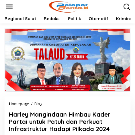
Lewati
ke
konten
Regional Sulut
Redaksi
Politik
Otomotif
Kriminal
Harley
Homepage
/
Blog
Mangindaan
Harley Mangindaan Himbau Kader
Himbau
Kader
Partai untuk Patuh dan Perkuat
Partai
Infrastruktur Hadapi Pilkada 2024
untuk