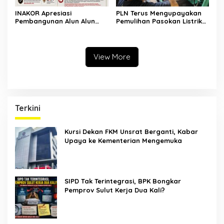
INAKOR Apresiasi
PLN Terus Mengupayakan
Pembangunan Alun Alun
Pemulihan Pasokan Listrik
Minahasa Utara, Hasil
di Pulau Bunaken
Audensi Dinilai Memberikan
Penjelasan Positif
View More
Terkini
Kursi Dekan FKM Unsrat Berganti, Kabar
Upaya ke Kementerian Mengemuka
SIPD Tak Terintegrasi, BPK Bongkar
Pemprov Sulut Kerja Dua Kali?