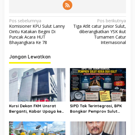
Navigasi
Pos sebelumnya
Pos berikutnya
Komisioner KPU Sulut Lanny
Tiga Atlit catur junior Sulut,
pos
Ointu Katakan Begini Di
diberangkatkan YSK ikut
Puncak Acara HUT
Turnamen Catur
Bhayangkara Ke 78
Internasional
Jangan Lewatkan
Kursi Dekan FKM Unsrat
SIPD Tak Terintegrasi, BPK
Berganti, Kabar Upaya ke
Bongkar Pemprov Sulut
Kementerian Mengemuka
Kerja Dua Kali?