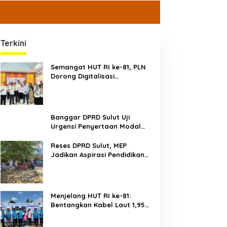
Terkini
Semangat HUT RI ke-81, PLN
Dorong Digitalisasi
Pendidikan di SMP Negeri 1
Palu Lewat Program TJSL
Banggar DPRD Sulut Uji
Urgensi Penyertaan Modal
Rp30 Miliar ke BSG,
Menimbang Stabilitas Fiskal
Reses DPRD Sulut, MEP
dan Masa Depan Bank
Jadikan Aspirasi Pendidikan
Daerah
Sebagai Prioritas
Menjelang HUT RI ke-81:
Bentangkan Kabel Laut 1,95
KMS, PLN Nyalakan Listrik
Perdana di Pulau Dudepo dan