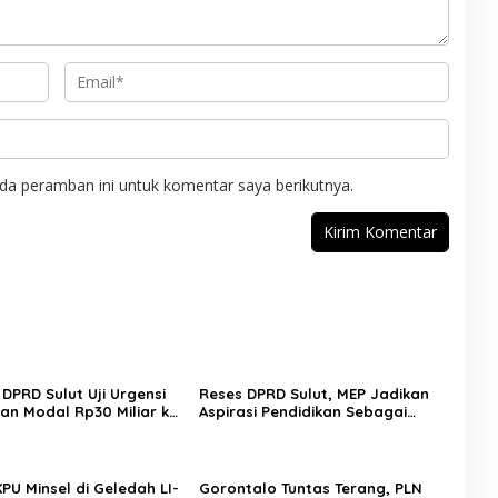
da peramban ini untuk komentar saya berikutnya.
DPRD Sulut Uji Urgensi
Reses DPRD Sulut, MEP Jadikan
an Modal Rp30 Miliar ke
Aspirasi Pendidikan Sebagai
imbang Stabilitas Fiskal
Prioritas
a Depan Bank Daerah
PU Minsel di Geledah LI-
Gorontalo Tuntas Terang, PLN