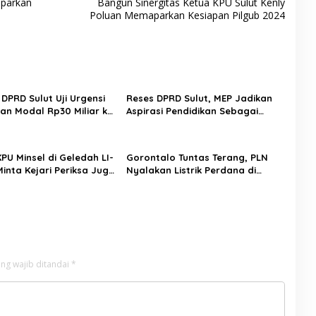
aparkan
Bangun Sinergitas Ketua KPU Sulut Kenly
Poluan Memaparkan Kesiapan Pilgub 2024
DPRD Sulut Uji Urgensi
Reses DPRD Sulut, MEP Jadikan
an Modal Rp30 Miliar ke
Aspirasi Pendidikan Sebagai
imbang Stabilitas Fiskal
Prioritas
a Depan Bank Daerah
PU Minsel di Geledah LI-
Gorontalo Tuntas Terang, PLN
inta Kejari Periksa Juga
Nyalakan Listrik Perdana di
Minsel
Pulau Dudepo, Rasio Desa
Berlistrik Provinsi Gorontalo
Capai 100 Persen
ng wajib ditandai
*