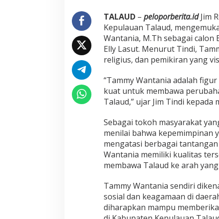
TALAUD
–
peloporberita.id
Jim R
Kepulauan Talaud, mengemuk
Wantania, M.Th sebagai calon
Elly Lasut. Menurut Tindi, Tam
religius, dan pemikiran yang v
“Tammy Wantania adalah figur y
kuat untuk membawa perubahan
Talaud,” ujar Jim Tindi kepada 
Sebagai tokoh masyarakat yan
menilai bahwa kepemimpinan ya
mengatasi berbagai tantangan
Wantania memiliki kualitas t
membawa Talaud ke arah yang l
Tammy Wantania sendiri dikena
sosial dan keagamaan di daer
diharapkan mampu memberikan s
di Kabupaten Kepulauan Talaud