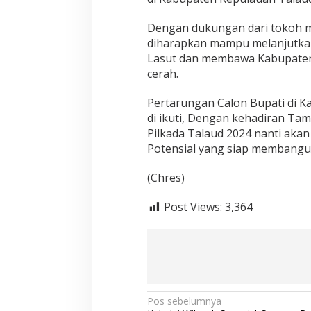
Dengan dukungan dari tokoh m
diharapkan mampu melanjutkan c
Lasut dan membawa Kabupaten
cerah.
Pertarungan Calon Bupati di 
di ikuti, Dengan kehadiran Ta
Pilkada Talaud 2024 nanti aka
Potensial yang siap membangu
(Chres)
Post Views:
3,364
Navigasi
Pos sebelumnya