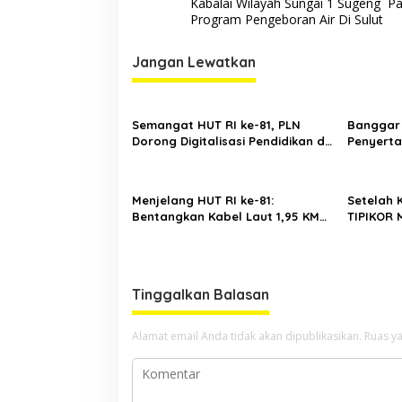
Kabalai Wilayah Sungai 1 Sugeng P
pos
Program Pengeboran Air Di Sulut
Jangan Lewatkan
Semangat HUT RI ke-81, PLN
Banggar 
Dorong Digitalisasi Pendidikan di
Penyerta
SMP Negeri 1 Palu Lewat Program
BSG, Men
TJSL
dan Mas
Menjelang HUT RI ke-81:
Setelah K
Bentangkan Kabel Laut 1,95 KMS,
TIPIKOR M
PLN Nyalakan Listrik Perdana di
Bawaslu 
Pulau Dudepo dan Tuntaskan 100
Persen Rasio Desa Berlistrik
Provinsi Gorontalo
Tinggalkan Balasan
Alamat email Anda tidak akan dipublikasikan.
Ruas ya