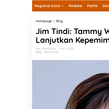
Regional Sulut
Redaksi
Politik
Oto
Jim
Homepage
/
Blog
Tindi:
Jim Tindi: Tammy W
Tammy
Wantania
Lanjutkan Kepemimp
Figur
Tepat
Lanjutkan
Ican Octavianus
Juni 4, 2024
Kepemimpinan
Blog
3364 Dilihat
Elly
Lasut
di
Talaud