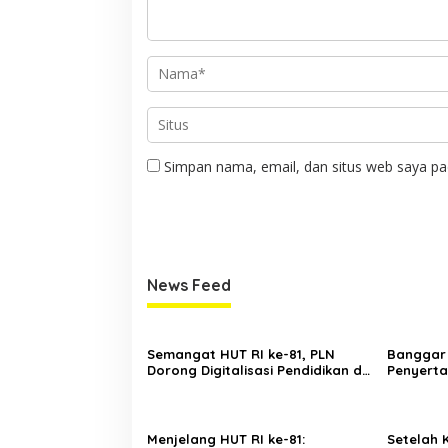
Simpan nama, email, dan situs web saya pa
News Feed
Semangat HUT RI ke-81, PLN
Banggar 
Dorong Digitalisasi Pendidikan di
Penyerta
SMP Negeri 1 Palu Lewat Program
BSG, Men
TJSL
dan Mas
Menjelang HUT RI ke-81:
Setelah K