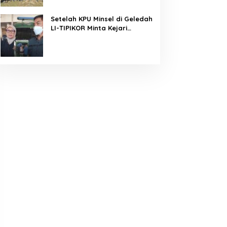
Tuntaskan 100 Persen Rasio
Desa Berlistrik Provinsi
Setelah KPU Minsel di Geledah
Gorontalo
LI-TIPIKOR Minta Kejari
Periksa Juga Bawaslu Minsel