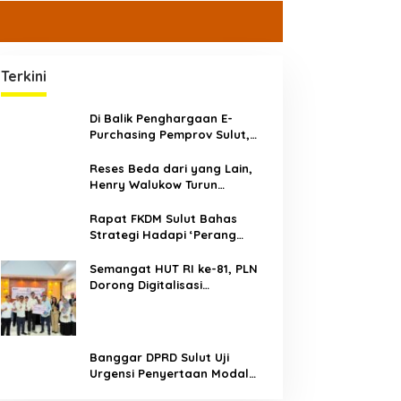
Terkini
Di Balik Penghargaan E-
Purchasing Pemprov Sulut,
BPK Bongkar Temuan di Era
Plt DM
Reses Beda dari yang Lain,
Henry Walukow Turun
Langsung ke Desa Jemput
Aspirasi
Rapat FKDM Sulut Bahas
Strategi Hadapi ‘Perang
Media’ dan Opini Publik
Semangat HUT RI ke-81, PLN
Dorong Digitalisasi
Pendidikan di SMP Negeri 1
Palu Lewat Program TJSL
Banggar DPRD Sulut Uji
Urgensi Penyertaan Modal
Rp30 Miliar ke BSG,