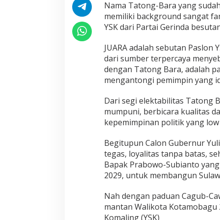
Nama Tatong-Bara yang sudah ti
memiliki background sangat fam
YSK dari Partai Gerinda besuta
JUARA adalah sebutan Paslon YS
dari sumber terpercaya menyeb
dengan Tatong Bara, adalah p
mengantongi pemimpin yang id
Dari segi elektabilitas Tatong
mumpuni, berbicara kualitas d
kepemimpinan politik yang low p
Begitupun Calon Gubernur Yuli
tegas, loyalitas tanpa batas, 
Bapak Prabowo-Subianto yang 
2029, untuk membangun Sulawes
Nah dengan paduan Cagub-Cawa
mantan Walikota Kotamobagu 2 
Komaling (YSK)