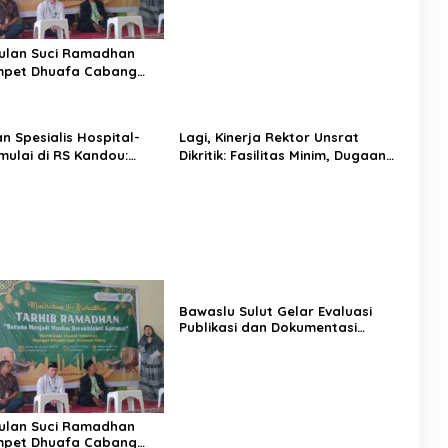
ulan Suci Ramadhan
mpet Dhuafa Cabang
 Utara Adakan Giat
Ramadhan
n Spesialis Hospital-
Lagi, Kinerja Rektor Unsrat
mulai di RS Kandou:
Dikritik: Fasilitas Minim, Dugaan
Terobosan Baru
Nepotisme, dan UKT Mahal?
Bawaslu Sulut Gelar Evaluasi
Publikasi dan Dokumentasi
Penanganan Pelanggaran
Pemilihan Serentak 2024
ulan Suci Ramadhan
mpet Dhuafa Cabang