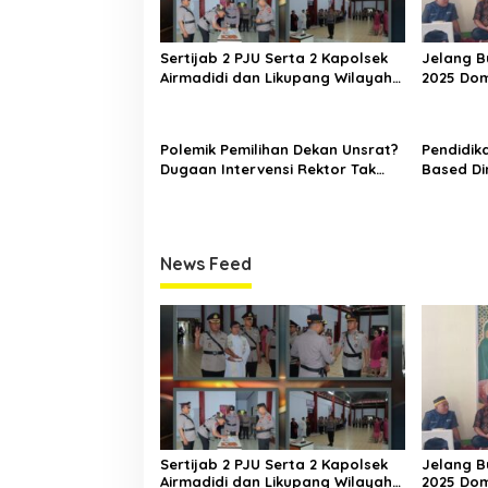
Sertijab 2 PJU Serta 2 Kapolsek
Jelang B
Airmadidi dan Likupang Wilayah
2025 Do
Polres Minahasa Utara
Sulawesi
Tarhib 
Polemik Pemilihan Dekan Unsrat?
Pendidika
Dugaan Intervensi Rektor Tak
Based Di
Terbendung?
Menjadi 
News Feed
Sertijab 2 PJU Serta 2 Kapolsek
Jelang B
Airmadidi dan Likupang Wilayah
2025 Do