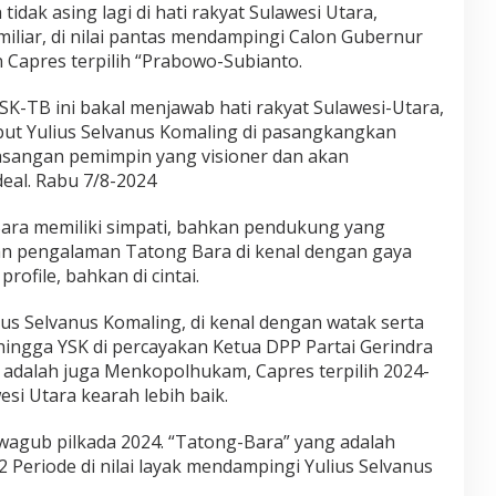
dak asing lagi di hati rakyat Sulawesi Utara,
iliar, di nilai pantas mendampingi Calon Gubernur
n Capres terpilih “Prabowo-Subianto.
K-TB ini bakal menjawab hati rakyat Sulawesi-Utara,
ut Yulius Selvanus Komaling di pasangkangkan
asangan pemimpin yang visioner dan akan
eal. Rabu 7/8-2024
 Bara memiliki simpati, bahkan pendukung yang
an pengalaman Tatong Bara di kenal dengan gaya
rofile, bahkan di cintai.
us Selvanus Komaling, di kenal dengan watak serta
sehingga YSK di percayakan Ketua DPP Partai Gerindra
adalah juga Menkopolhukam, Capres terpilih 2024-
i Utara kearah lebih baik.
gub pilkada 2024. “Tatong-Bara” yang adalah
Periode di nilai layak mendampingi Yulius Selvanus