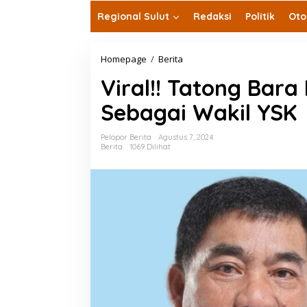
Regional Sulut
Redaksi
Politik
Oto
Viral!!
Homepage
/
Berita
Tatong
Viral!! Tatong Bar
Bara
Kembali
Sebagai Wakil YSK
Ditunjuk
Prabowo
Sebagai
Pelopor Berita
Agustus 7, 2024
Wakil
Berita
1069 Dilihat
YSK