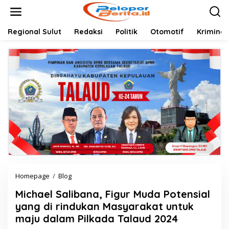
Lewati
ke
konten
Regional Sulut
Redaksi
Politik
Otomotif
Kriminal
Michael
Homepage
/
Blog
Salibana,
Michael Salibana, Figur Muda Potensial
Figur
Muda
yang di rindukan Masyarakat untuk
Potensial
maju dalam Pilkada Talaud 2024
yang