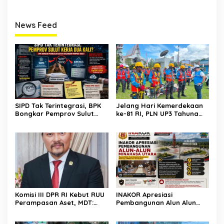
News Feed
SIPD Tak Terintegrasi, BPK
Jelang Hari Kemerdekaan
Bongkar Pemprov Sulut
ke-81 RI, PLN UP3 Tahuna
Kerja Dua Kali?
Gelar Apel dan Inspeksi
Peralatan Guna Pastikan
Keandalan Listrik
Kepulauan Nusa Utara
Komisi III DPR RI Kebut RUU
INAKOR Apresiasi
Perampasan Aset, MDT:
Pembangunan Alun Alun
Jangan Sampai Jadi Celah
Minahasa Utara, Hasil
Abuse of Power
Audensi Dinilai Memberikan