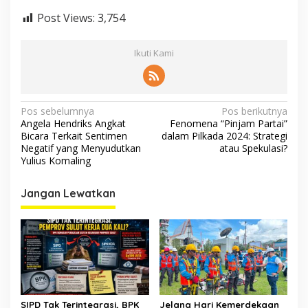
Post Views:
3,754
Ikuti Kami
Navigasi
Pos sebelumnya
Pos berikutnya
Angela Hendriks Angkat
Fenomena “Pinjam Partai”
pos
Bicara Terkait Sentimen
dalam Pilkada 2024: Strategi
Negatif yang Menyudutkan
atau Spekulasi?
Yulius Komaling
Jangan Lewatkan
SIPD Tak Terintegrasi, BPK
Jelang Hari Kemerdekaan