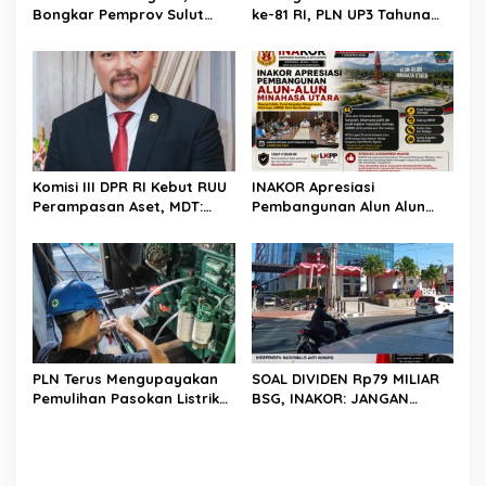
Bongkar Pemprov Sulut
ke-81 RI, PLN UP3 Tahuna
Kerja Dua Kali?
Gelar Apel dan Inspeksi
Peralatan Guna Pastikan
Keandalan Listrik
Kepulauan Nusa Utara
Komisi III DPR RI Kebut RUU
INAKOR Apresiasi
Perampasan Aset, MDT:
Pembangunan Alun Alun
Jangan Sampai Jadi Celah
Minahasa Utara, Hasil
Abuse of Power
Audensi Dinilai Memberikan
Penjelasan Positif
PLN Terus Mengupayakan
SOAL DIVIDEN Rp79 MILIAR
Pemulihan Pasokan Listrik
BSG, INAKOR: JANGAN
di Pulau Bunaken
SAMPAI UANG RAKYAT HANYA
DIPUTAR DALAM RUANG
POLITIK