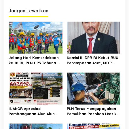
Jangan Lewatkan
Jelang Hari Kemerdekaan
Komisi III DPR RI Kebut RUU
ke-81 RI, PLN UP3 Tahuna
Perampasan Aset, MDT:
Gelar Apel dan Inspeksi
Jangan Sampai Jadi Celah
Peralatan Guna Pastikan
Abuse of Power
Keandalan Listrik
Kepulauan Nusa Utara
INAKOR Apresiasi
PLN Terus Mengupayakan
Pembangunan Alun Alun
Pemulihan Pasokan Listrik
Minahasa Utara, Hasil
di Pulau Bunaken
Audensi Dinilai Memberikan