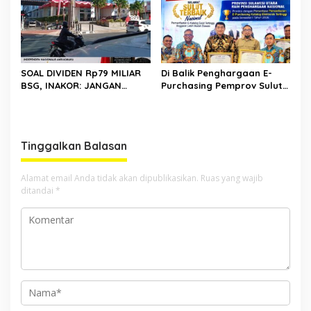
Penjelasan Positif
SOAL DIVIDEN Rp79 MILIAR
Di Balik Penghargaan E-
BSG, INAKOR: JANGAN
Purchasing Pemprov Sulut,
SAMPAI UANG RAKYAT HANYA
BPK Bongkar Temuan di Era
DIPUTAR DALAM RUANG
Plt DM
POLITIK
Tinggalkan Balasan
Alamat email Anda tidak akan dipublikasikan.
Ruas yang wajib
ditandai
*