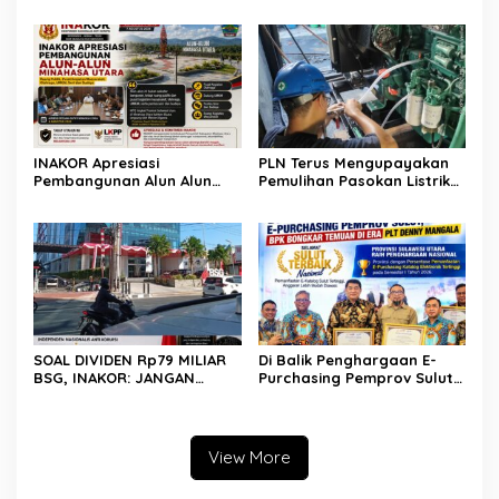
Gelar Apel dan Inspeksi
Jangan Sampai Jadi Celah
Peralatan Guna Pastikan
Abuse of Power
Keandalan Listrik
Kepulauan Nusa Utara
INAKOR Apresiasi
PLN Terus Mengupayakan
Pembangunan Alun Alun
Pemulihan Pasokan Listrik
Minahasa Utara, Hasil
di Pulau Bunaken
Audensi Dinilai Memberikan
Penjelasan Positif
SOAL DIVIDEN Rp79 MILIAR
Di Balik Penghargaan E-
BSG, INAKOR: JANGAN
Purchasing Pemprov Sulut,
SAMPAI UANG RAKYAT HANYA
BPK Bongkar Temuan di Era
DIPUTAR DALAM RUANG
Plt DM
POLITIK
View More