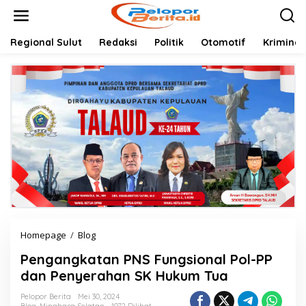
Lewati
ke
konten
Regional Sulut
Redaksi
Politik
Otomotif
Kriminal
Pengangkatan
Homepage
/
Blog
PNS
Pengangkatan PNS Fungsional Pol-PP
Fungsional
Pol-
dan Penyerahan SK Hukum Tua
PP
dan
Pelopor Berita
Mei 30, 2024
Blog
,
Minahasa Selatan
1072 Dilihat