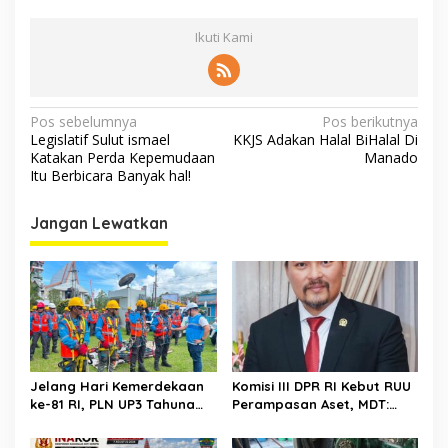
Ikuti Kami
Navigasi
Pos sebelumnya
Pos berikutnya
Legislatif Sulut ismael
KKJS Adakan Halal BiHalal Di
pos
Katakan Perda Kepemudaan
Manado
Itu Berbicara Banyak hal!
Jangan Lewatkan
Jelang Hari Kemerdekaan
Komisi III DPR RI Kebut RUU
ke-81 RI, PLN UP3 Tahuna
Perampasan Aset, MDT:
Gelar Apel dan Inspeksi
Jangan Sampai Jadi Celah
Peralatan Guna Pastikan
Abuse of Power