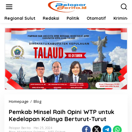
Lewati
ke
konten
Regional Sulut
Redaksi
Politik
Otomotif
Kriminal
Pemkab
Homepage
/
Blog
Minsel
Pemkab Minsel Raih Opini WTP untuk
Raih
Opini
Kedelapan Kalinya Berturut-Turut
WTP
untuk
Pelopor Berita
Mei 25, 2024
Blog
,
Minahasa Selatan
1632 Dilihat