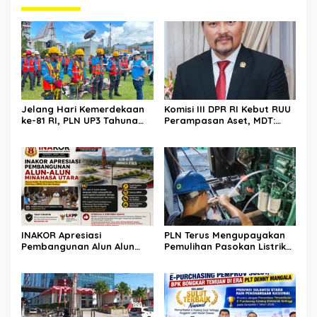
Jelang Hari Kemerdekaan
Komisi III DPR RI Kebut RUU
ke-81 RI, PLN UP3 Tahuna
Perampasan Aset, MDT:
Gelar Apel dan Inspeksi
Jangan Sampai Jadi Celah
Peralatan Guna Pastikan
Abuse of Power
Keandalan Listrik
Kepulauan Nusa Utara
INAKOR Apresiasi
PLN Terus Mengupayakan
Pembangunan Alun Alun
Pemulihan Pasokan Listrik
Minahasa Utara, Hasil
di Pulau Bunaken
Audensi Dinilai Memberikan
Penjelasan Positif