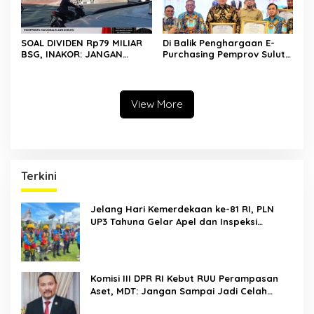
SOAL DIVIDEN Rp79 MILIAR
Di Balik Penghargaan E-
BSG, INAKOR: JANGAN
Purchasing Pemprov Sulut,
SAMPAI UANG RAKYAT HANYA
BPK Bongkar Temuan di Era
DIPUTAR DALAM RUANG
Plt DM
POLITIK
View More
Terkini
Jelang Hari Kemerdekaan ke-81 RI, PLN
UP3 Tahuna Gelar Apel dan Inspeksi
Peralatan Guna Pastikan Keandalan Listrik
Kepulauan Nusa Utara
Komisi III DPR RI Kebut RUU Perampasan
Aset, MDT: Jangan Sampai Jadi Celah
Abuse of Power