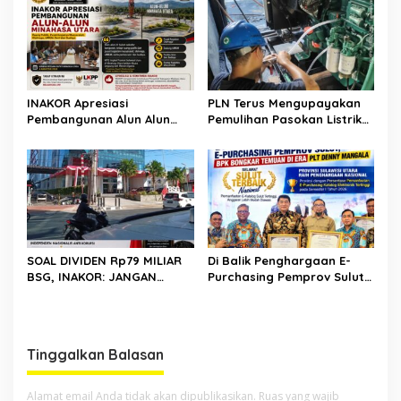
Keandalan Listrik
Kepulauan Nusa Utara
INAKOR Apresiasi
PLN Terus Mengupayakan
Pembangunan Alun Alun
Pemulihan Pasokan Listrik
Minahasa Utara, Hasil
di Pulau Bunaken
Audensi Dinilai Memberikan
Penjelasan Positif
SOAL DIVIDEN Rp79 MILIAR
Di Balik Penghargaan E-
BSG, INAKOR: JANGAN
Purchasing Pemprov Sulut,
SAMPAI UANG RAKYAT HANYA
BPK Bongkar Temuan di Era
DIPUTAR DALAM RUANG
Plt DM
POLITIK
Tinggalkan Balasan
Alamat email Anda tidak akan dipublikasikan.
Ruas yang wajib