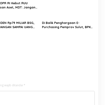
I DPR RI Kebut RUU
an Aset, MDT: Jangan
adi Celah Abuse of
IDEN Rp79 MILIAR BSG,
Di Balik Penghargaan E-
 JANGAN SAMPAI UANG
Purchasing Pemprov Sulut, BPK
HANYA DIPUTAR DALAM
Bongkar Temuan di Era Plt DM
LITIK
ng wajib ditandai
*