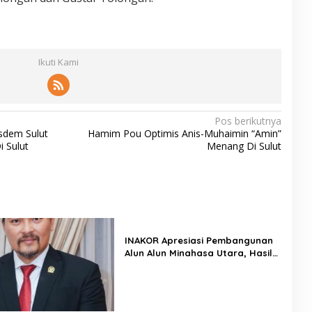
Ikuti Kami
Pos berikutnya
sdem Sulut
Hamim Pou Optimis Anis-Muhaimin “Amin”
 Sulut
Menang Di Sulut
INAKOR Apresiasi Pembangunan
Alun Alun Minahasa Utara, Hasil
Audensi Dinilai Memberikan
Penjelasan Positif