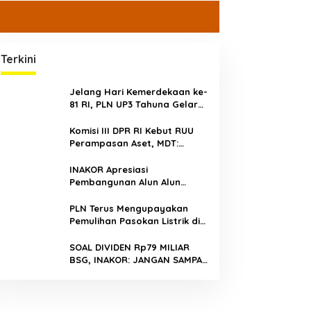
Terkini
Jelang Hari Kemerdekaan ke-
81 RI, PLN UP3 Tahuna Gelar
Apel dan Inspeksi Peralatan
Guna Pastikan Keandalan
Komisi III DPR RI Kebut RUU
Listrik Kepulauan Nusa Utara
Perampasan Aset, MDT:
Jangan Sampai Jadi Celah
Abuse of Power
INAKOR Apresiasi
Pembangunan Alun Alun
Minahasa Utara, Hasil
Audensi Dinilai Memberikan
PLN Terus Mengupayakan
Penjelasan Positif
Pemulihan Pasokan Listrik di
Pulau Bunaken
SOAL DIVIDEN Rp79 MILIAR
BSG, INAKOR: JANGAN SAMPAI
UANG RAKYAT HANYA DIPUTAR
DALAM RUANG POLITIK