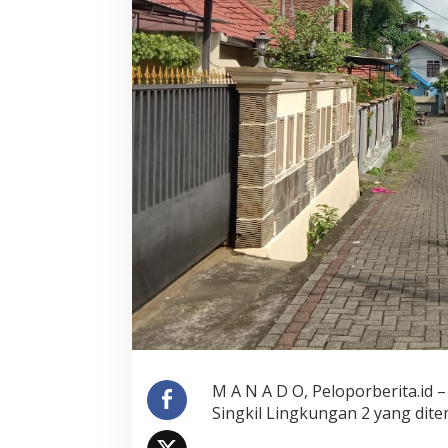
M A N A D O, Peloporberita.id 
Singkil Lingkungan 2 yang ditem