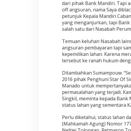
dari pihak Bank Mandiri. Tapi 
off angsuran, nama Saya diblac
petunjuk Kepala Mandiri Caba
yang menganjurkan, tapi Bank 
salah satu dari Nasabah Peruma
Temuan keluhan Nasabah lainny
angsuran pembayaran tapi sam
kepemilikan lahan. Karena me
tersebut ke ranah hukum deng
Ditambahkan Sumampouw. “Seb
2016 pihak Penghuni Star Of S
Manado untuk mempertanyakan
permasalahan yang terjadi. K
Singkil, meminta kepada Bank 
status lahan yang sementara Ka
Perlu diketahui, status lahan 
(Mahkamah Agung) Nomor 177 K
Neltjei Tolongan, Retmason To