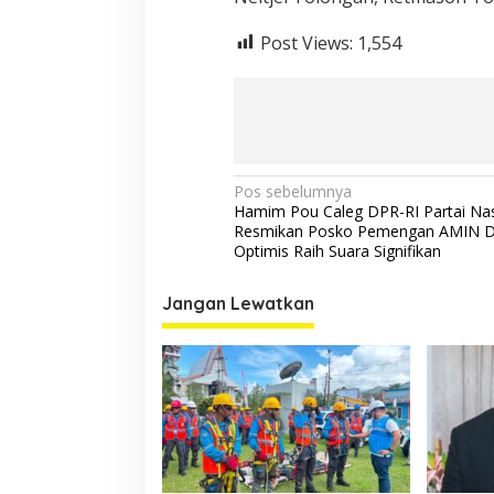
Post Views:
1,554
Navigasi
Pos sebelumnya
Hamim Pou Caleg DPR-RI Partai Na
pos
Resmikan Posko Pemengan AMIN Di
Optimis Raih Suara Signifikan
Jangan Lewatkan