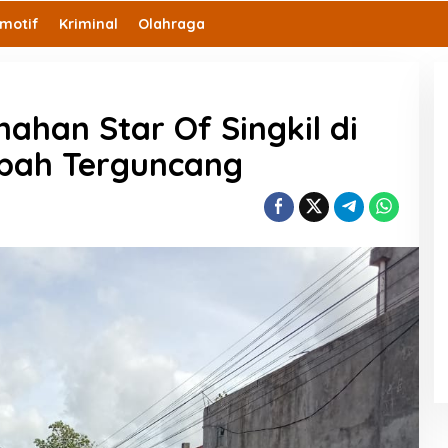
motif
Kriminal
Olahraga
ahan Star Of Singkil di
bah Terguncang