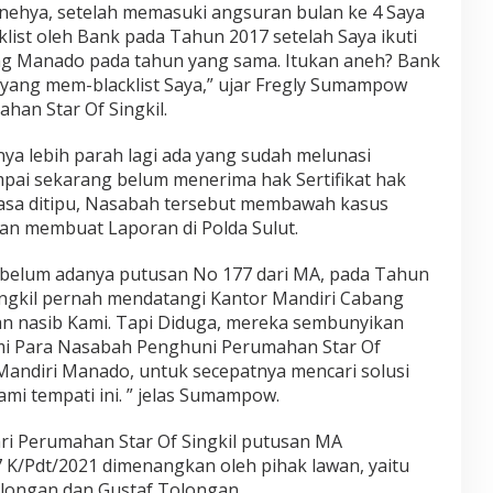
anehya, setelah memasuki angsuran bulan ke 4 Saya
klist oleh Bank pada Tahun 2017 setelah Saya ikuti
ng Manado pada tahun yang sama. Itukan aneh? Bank
yang mem-blacklist Saya,” ujar Fregly Sumampow
han Star Of Singkil.
a lebih parah lagi ada yang sudah melunasi
pai sekarang belum menerima hak Sertifikat hak
rasa ditipu, Nasabah tersebut membawah kasus
an membuat Laporan di Polda Sulut.
elum adanya putusan No 177 dari MA, pada Tahun
ingkil pernah mendatangi Kantor Mandiri Cabang
 nasib Kami. Tapi Diduga, mereka sembunyikan
ami Para Nasabah Penghuni Perumahan Star Of
Mandiri Manado, untuk secepatnya mencari solusi
mi tempati ini. ” jelas Sumampow.
dari Perumahan Star Of Singkil putusan MA
/Pdt/2021 dimenangkan oleh pihak lawan, yaitu
longan dan Gustaf Tolongan.