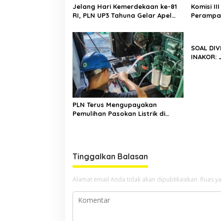
Jelang Hari Kemerdekaan ke-81
Komisi II
RI, PLN UP3 Tahuna Gelar Apel
Perampas
dan Inspeksi Peralatan Guna
Sampai J
Pastikan Keandalan Listrik
Power
Kepulauan Nusa Utara
SOAL DIV
INAKOR:
RAKYAT 
RUANG PO
PLN Terus Mengupayakan
Pemulihan Pasokan Listrik di
Pulau Bunaken
Tinggalkan Balasan
Alamat email Anda tidak akan dipublikasikan.
Ruas ya