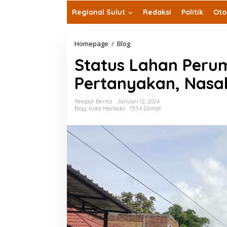
Regional Sulut
Redaksi
Politik
Oto
Status
Homepage
/
Blog
Lahan
Status Lahan Perum
Perumahan
Star
Pertanyakan, Nasa
Of
Singkil
di
Pelopor Berita
Januari 12, 2024
Pertanyakan,
Blog
,
Kota Manado
1554 Dilihat
Nasabah
Terguncang