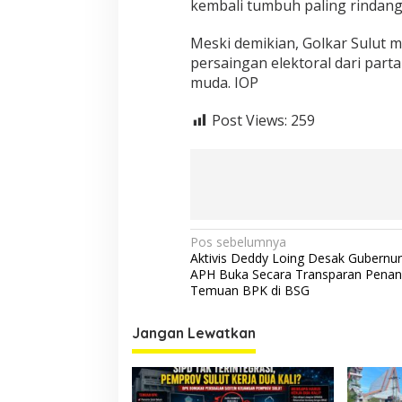
kembali tumbuh paling rindang
Meski demikian, Golkar Sulut 
persaingan elektoral dari part
muda. IOP
Post Views:
259
Navigasi
Pos sebelumnya
Aktivis Deddy Loing Desak Gubernur
pos
APH Buka Secara Transparan Pena
Temuan BPK di BSG
Jangan Lewatkan