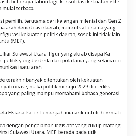
asih beberapa tahun lagi, konsolidasi kekuatan elite
 mulai terbaca.
i pemilih, terutama dari kalangan milenial dan Gen Z
ma arah demokrasi daerah, muncul satu nama yang
igurasi kekuatan politik daerah, sosok ini tidak lain
untu (MEP).
lkar Sulawesi Utara, figur yang akrab disapa Ka
politik yang berbeda dari pola lama yang selama ini
munikasi satu arah.
kade terakhir banyak ditentukan oleh kekuatan
dan patronase, maka politik menuju 2029 diprediksi
siapa yang paling mampu memahami bahasa generasi
haela Elsiana Paruntu menjadi menarik untuk dicermati.
da dengan pengalaman legislatif yang cukup matang
nsi Sulawesi Utara, MEP berada pada titik