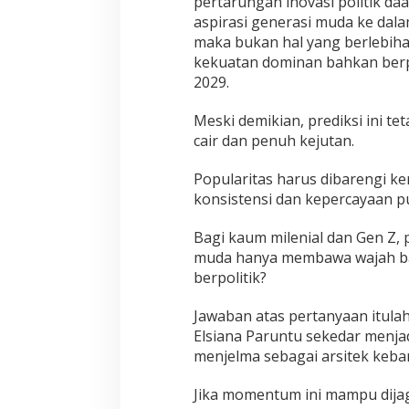
pertarungan inovasi politik d
aspirasi generasi muda ke dala
maka bukan hal yang berlebihan
kekuatan dominan bahkan berpo
2029.
Meski demikian, prediksi ini tet
cair dan penuh kejutan.
Popularitas harus dibarengi ker
konsistensi dan kepercayaan pub
Bagi kaum milenial dan Gen Z
muda hanya membawa wajah ba
berpolitik?
Jawaban atas pertanyaan itul
Elsiana Paruntu sekedar menjad
menjelma sebagai arsitek keba
Jika momentum ini mampu dijag