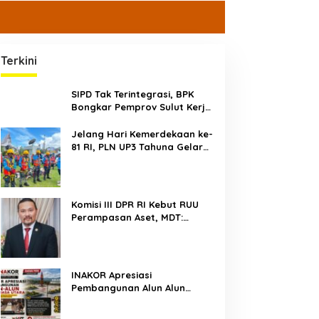
Terkini
SIPD Tak Terintegrasi, BPK
Bongkar Pemprov Sulut Kerja
Dua Kali?
Jelang Hari Kemerdekaan ke-
81 RI, PLN UP3 Tahuna Gelar
Apel dan Inspeksi Peralatan
Guna Pastikan Keandalan
Listrik Kepulauan Nusa Utara
Komisi III DPR RI Kebut RUU
Perampasan Aset, MDT:
Jangan Sampai Jadi Celah
Abuse of Power
INAKOR Apresiasi
Pembangunan Alun Alun
Minahasa Utara, Hasil
Audensi Dinilai Memberikan