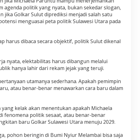
aan jika Michaela Paruntu mampu menerjemahkan
m agenda politik yang nyata, bukan sekedar slogan,
 jika Golkar Sulut diprediksi menjadi salah satu
tensi menguasai peta politik Sulawesi Utara pada
ap harus dibaca secara objektif, politik Sulut dikenal
ja nyata, elektabilitas harus dibangun melalui
lik hanya lahir dari rekam jejak yang teruji.
, pertanyaan utamanya sederhana. Apakah pemimpin
ru, atau benar-benar menawarkan cara baru dalam
ah yang kelak akan menentukan apakah Michaela
i fenomena politik sesaat, atau benar-benar
ngkitan baru Golkar Sulawesi Utara menuju 2029.
a, pohon beringin di Bumi Nyiur Melambai bisa saja