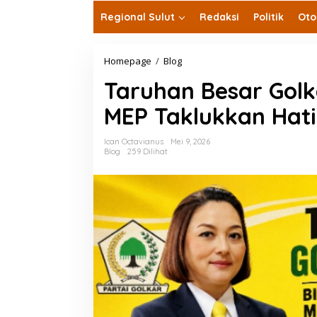
Regional Sulut
Redaksi
Politik
Oto
Taruhan
Homepage
/
Blog
Besar
Taruhan Besar Golk
Golkar
Sulut
MEP Taklukkan Hati
2029,
Bisakah
MEP
Ican Octavianus
Mei 9, 2026
Taklukkan
Blog
259 Dilihat
Hati
Milenial
dan
Gen
Z?