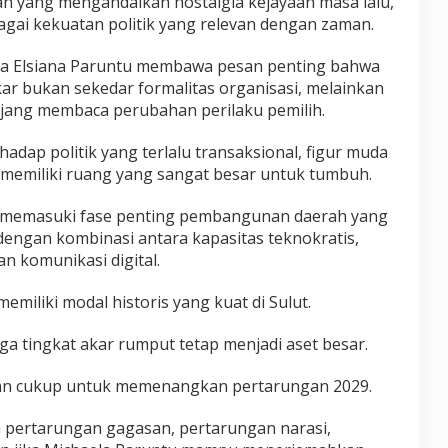
an yang mengandalkan nostalgia kejayaan masa lalu,
gai kekuatan politik yang relevan dengan zaman.
ela Elsiana Paruntu membawa pesan penting bahwa
lkar bukan sekedar formalitas organisasi, melainkan
anjang membaca perubahan perilaku pemilih.
adap politik yang terlalu transaksional, figur muda
memiliki ruang yang sangat besar untuk tumbuh.
g memasuki fase penting pembangunan daerah yang
gan kombinasi antara kapasitas teknokratis,
an komunikasi digital.
memiliki modal historis yang kuat di Sulut.
ga tingkat akar rumput tetap menjadi aset besar.
kan cukup untuk memenangkan pertarungan 2029.
 pertarungan gagasan, pertarungan narasi,